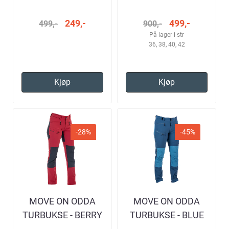
DAME
249,-
499,-
499,-
900,-
På lager i str
36, 38, 40, 42
Kjøp
Kjøp
-28%
-45%
MOVE ON ODDA
MOVE ON ODDA
TURBUKSE - BERRY
TURBUKSE - BLUE
DAME
TEAL ASHES DAME