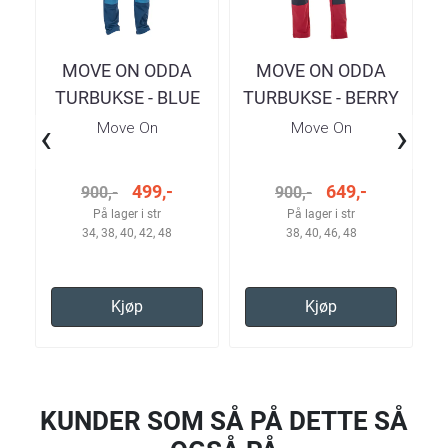
MOVE ON ODDA
MOVE ON ODDA
TURBUKSE - BLUE
TURBUKSE - BERRY
R
TEAL ASHES DAME
DAME
‹
›
Move On
Move On
499,-
649,-
900,-
900,-
På lager i str
På lager i str
34, 38, 40, 42, 48
38, 40, 46, 48
Kjøp
Kjøp
KUNDER SOM SÅ PÅ DETTE SÅ