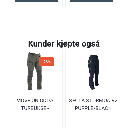
Kunder kjøpte også
-28%
MOVE ON ODDA
SEGLA STORMOA V2
TURBUKSE -
PURPLE/BLACK
BEETLE/DEEP
VANNTETT
DEPTHS DAME
TURBUKSE