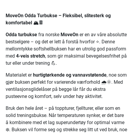
MoveOn Odda Turbukse – Fleksibel, slitesterk og
komfortabel 🏔️👖
Odda turbukse
fra norske
MoveOn
er en av våre absolutte
bestselgere – og det er lett å forstå hvorfor ⭐. Denne
mellomtykke softshellbuksen har en utrolig god passform
med
4-veis stretch
, som gir maksimal bevegelsesfrihet på
tur eller under trening 💪.
Materialet er
hurtigtørkende og vannavstøtende
, noe som
gjør buksen perfekt for varierende værforhold 🌧️🌞. Med
ventilasjonsglidelåser på begge lår får du ekstra
pusteevne og komfort, selv under høy aktivitet.
Bruk den hele året – på toppturer, fjellturer, eller som en
solid treningsbukse. Når temperaturen synker, er det bare
å kombinere med et lag superundertøy for optimal varme
❄️. Buksen vil forme seg og strekke seg litt ut ved bruk, noe