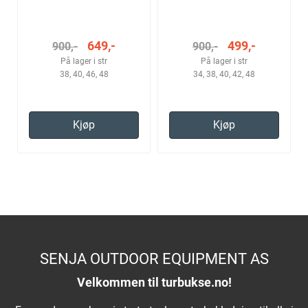
649,-
499,-
900,-
900,-
På lager i str
På lager i str
38, 40, 46, 48
34, 38, 40, 42, 48
Kjøp
Kjøp
SENJA OUTDOOR EQUIPMENT AS
Velkommen til turbukse.no!