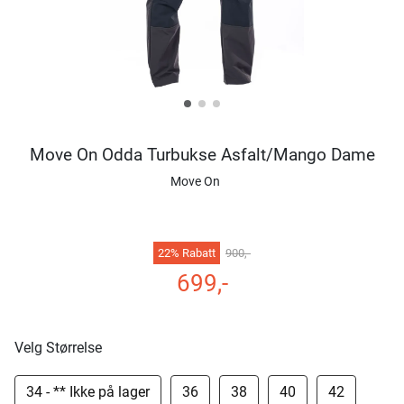
Move On Odda Turbukse Asfalt/Mango Dame
Move On
22% Rabatt
900,-
699,-
Velg Størrelse
34 - ** Ikke på lager
36
38
40
42