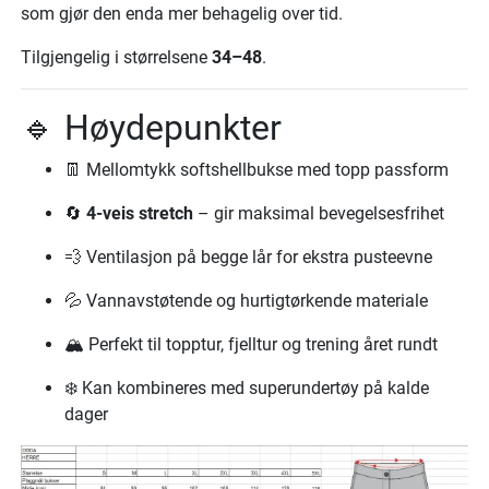
som gjør den enda mer behagelig over tid.
Tilgjengelig i størrelsene
34–48
.
🔹 Høydepunkter
👖 Mellomtykk softshellbukse med topp passform
🔄
4-veis stretch
– gir maksimal bevegelsesfrihet
💨 Ventilasjon på begge lår for ekstra pusteevne
💦 Vannavstøtende og hurtigtørkende materiale
🏔️ Perfekt til topptur, fjelltur og trening året rundt
❄️ Kan kombineres med superundertøy på kalde
dager