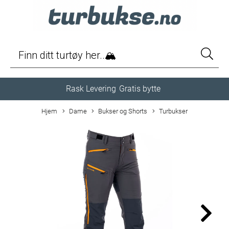
Rask Levering
Gratis bytte
Hjem
Dame
Bukser og Shorts
Turbukser