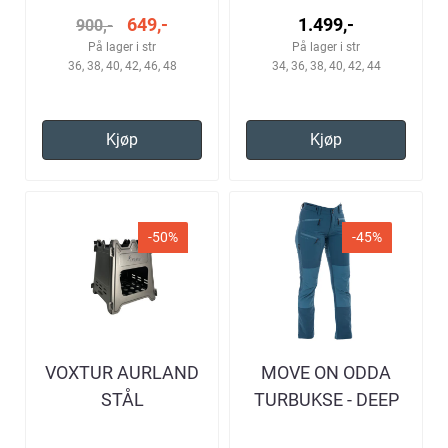
649,-
1.499,-
900,-
På lager i str
På lager i str
36, 38, 40, 42, 46, 48
34, 36, 38, 40, 42, 44
Kjøp
Kjøp
-50%
-45%
VOXTUR AURLAND
MOVE ON ODDA
STÅL
TURBUKSE - DEEP
KVISTBRENNER
BLUE/MALLARD