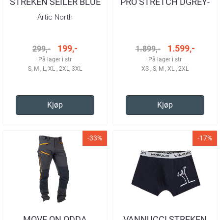
STREKEN SEILER BLUE
PRO STRETCH DGREY-
T-SKJORTE HERRE
BLACK-YELLOW
Artic North
TURBUKSE HERRE
199,-
1.599,-
299,-
1.899,-
På lager i str
På lager i str
S, M , L, XL , 2XL, 3XL
XS , S, M , XL , 2XL
Kjøp
Kjøp
-33%
-17%
MOVE ON ODDA
VANNUCCI STREKEN