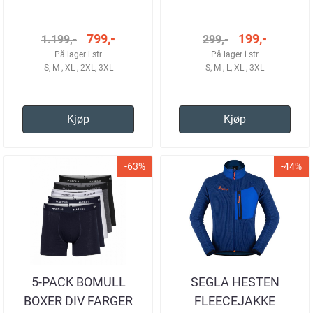
HERRE
799,-
199,-
1.199,-
299,-
På lager i str
På lager i str
S, M , XL , 2XL, 3XL
S, M , L, XL , 3XL
Kjøp
Kjøp
-63%
-44%
5-PACK BOMULL
SEGLA HESTEN
BOXER DIV FARGER
FLEECEJAKKE