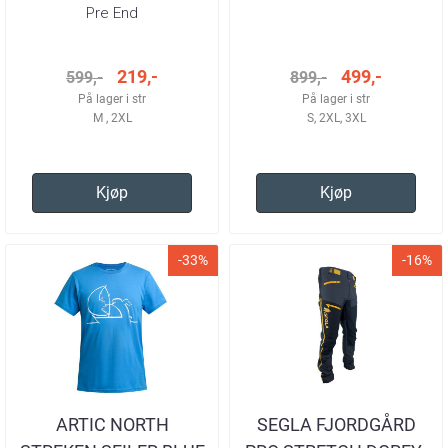
BLÅ/ORANSJE HERRE
Pre End
219,-
499,-
599,-
899,-
På lager i str
På lager i str
M , 2XL
S, 2XL, 3XL
Kjøp
Kjøp
-33%
-16%
ARTIC NORTH
SEGLA FJORDGÅRD