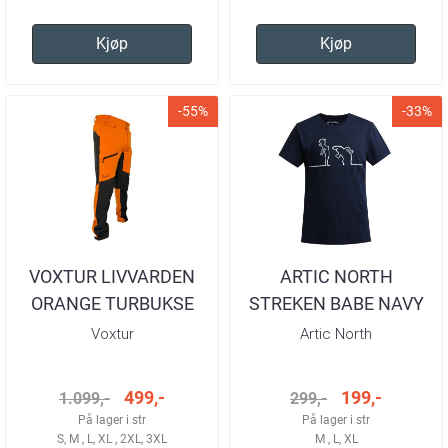
Kjøp
Kjøp
-55%
-33%
VOXTUR LIVVARDEN
ARTIC NORTH
ORANGE TURBUKSE
STREKEN BABE NAVY
HERRE
T-SKJORTE HERRE
Voxtur
Artic North
499,-
199,-
1.099,-
299,-
På lager i str
På lager i str
S, M , L, XL , 2XL, 3XL
M , L, XL