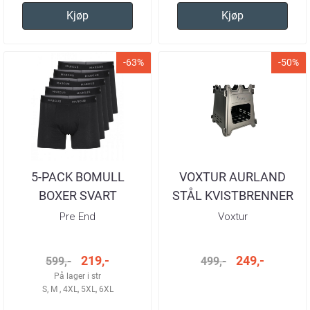
Kjøp
Kjøp
-63%
-50%
5-PACK BOMULL
VOXTUR AURLAND
BOXER SVART
STÅL KVISTBRENNER
Pre End
Voxtur
219,-
249,-
599,-
499,-
På lager i str
S, M , 4XL, 5XL, 6XL