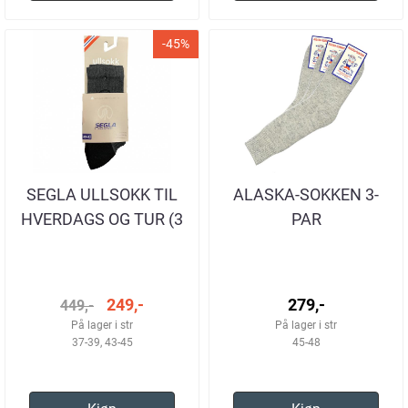
-45%
SEGLA ULLSOKK TIL
ALASKA-SOKKEN 3-
HVERDAGS OG TUR (3
PAR
PAR)
249,-
279,-
449,-
På lager i str
På lager i str
37-39, 43-45
45-48