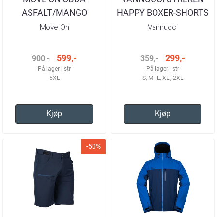
ASFALT/MANGO
HAPPY BOXER-SHORTS
TURBUKSE HERRE
2PK
Move On
Vannucci
599,-
299,-
900,-
359,-
På lager i str
På lager i str
5XL
S, M , L, XL , 2XL
Kjøp
Kjøp
-50%