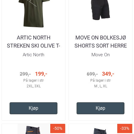
ARTIC NORTH
MOVE ON BOLKESJØ
STREKEN SKI OLIVE T-
SHORTS SORT HERRE
SKJORTE HERRE
Artic North
Move On
199,-
349,-
299,-
699,-
På lager i str
På lager i str
2XL, 3XL
M , L, XL
Kjøp
Kjøp
-50%
-33%