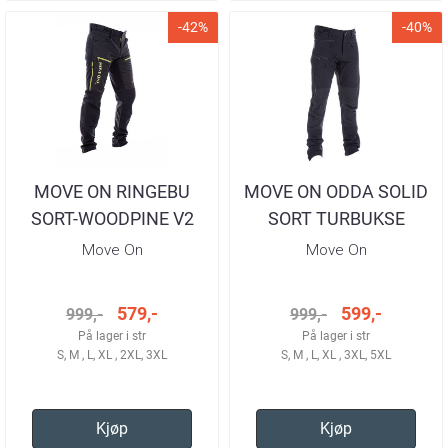
-42%
-40%
MOVE ON RINGEBU
MOVE ON ODDA SOLID
SORT-WOODPINE V2
SORT TURBUKSE
TURBUKSE HERRE
HERRE
Move On
Move On
579,-
599,-
999,-
999,-
På lager i str
På lager i str
S, M , L, XL , 2XL, 3XL
S, M , L, XL , 3XL, 5XL
Kjøp
Kjøp