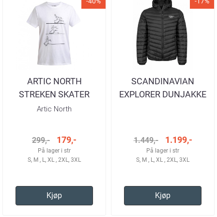
-40%
-17%
ARTIC NORTH
SCANDINAVIAN
STREKEN SKATER
EXPLORER DUNJAKKE
WHITE T-SKJORTE
SVART HERRE
Artic North
HERRE
179,-
1.199,-
299,-
1.449,-
På lager i str
På lager i str
S, M , L, XL , 2XL, 3XL
S, M , L, XL , 2XL, 3XL
Kjøp
Kjøp