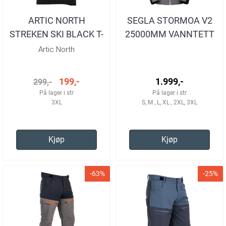
ARTIC NORTH
SEGLA STORMOA V2
STREKEN SKI BLACK T-
25000MM VANNTETT
SKJORTE HERRE
JAKKE BLACK/GREEN
Artic North
HERRE
199,-
1.999,-
299,-
På lager i str
På lager i str
3XL
S, M , L, XL , 2XL, 3XL
Kjøp
Kjøp
-63%
-25%