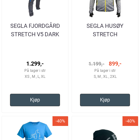
SEGLA FJORDGÅRD
SEGLA HUSØY
STRETCH V5 DARK
STRETCH
GREY BLUE TURBUKSE
SOFTSHELLJAKKE
HERRE
1.299,-
899,-
1.199,-
På lager i str
På lager i str
XS , M , L, XL
S, M , XL , 2XL
Kjøp
Kjøp
-40%
-40%