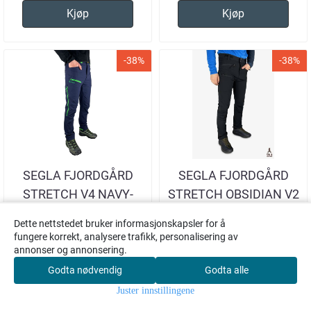
Kjøp
Kjøp
-38%
-38%
SEGLA FJORDGÅRD
SEGLA FJORDGÅRD
STRETCH V4 NAVY-
STRETCH OBSIDIAN V2
GREEN TURBUKSE
TURBUKSE HERRE
Dette nettstedet bruker informasjonskapsler for å
HERRE
fungere korrekt, analysere trafikk, personalisering av
annonser og annonsering.
799,-
799,-
1.299,-
1.299,-
Godta nødvendig
Godta alle
0
På lager i str
På lager i str
S, M , L
M , XL , 2XL
Juster innstillingene
Hjem
Meny
Søk
Konto
Handlekurv