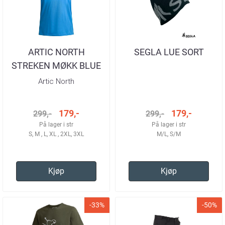
ARTIC NORTH
SEGLA LUE SORT
STREKEN MØKK BLUE
T-SKJORTE HERRE
Artic North
179,-
179,-
299,-
299,-
På lager i str
På lager i str
S, M , L, XL , 2XL, 3XL
M/L, S/M
Kjøp
Kjøp
-33%
-50%