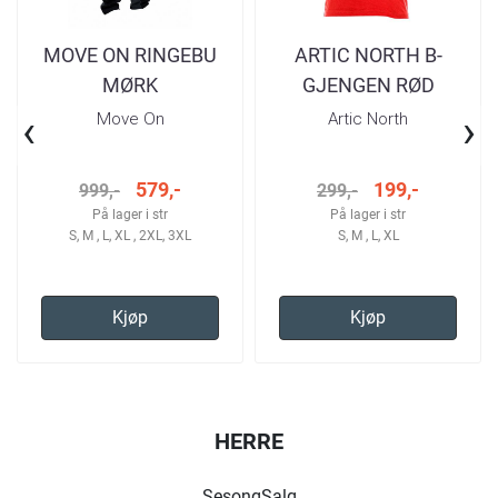
MOVE ON RINGEBU
ARTIC NORTH B-
MØRK
GJENGEN RØD
GRÅ/SORT/TIGER
STREKEN T-SKJORTE
‹
›
Move On
Artic North
TURBUKSE HERRE
HERRE
579,-
199,-
999,-
299,-
På lager i str
På lager i str
S, M , L, XL , 2XL, 3XL
S, M , L, XL
Kjøp
Kjøp
HERRE
SesongSalg