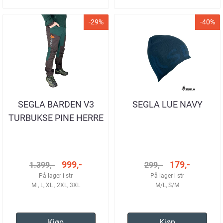
-29%
-40%
SEGLA BARDEN V3
SEGLA LUE NAVY
TURBUKSE PINE HERRE
999,-
179,-
1.399,-
299,-
På lager i str
På lager i str
M , L, XL , 2XL, 3XL
M/L, S/M
Kjøp
Kjøp