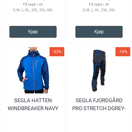
På lager i str
På lager i str
S, M , L, XL , 2XL, 3XL, 4XL
S, M , L, XL , 2XL, 3XL
Kjøp
Kjøp
-33%
-16%
SEGLA HATTEN
SEGLA FJORDGÅRD
WINDBREAKER NAVY
PRO STRETCH DGREY-
HERRE
BLACK-BLUE
TURBUKSE HERRE