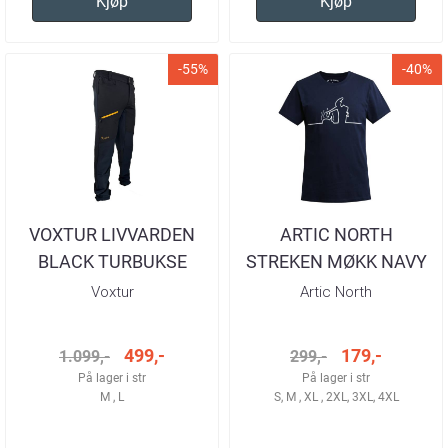
Kjøp
Kjøp
-55%
-40%
VOXTUR LIVVARDEN
ARTIC NORTH
BLACK TURBUKSE
STREKEN MØKK NAVY
HERRE
T-SKJORTE HERRE
Voxtur
Artic North
499,-
179,-
1.099,-
299,-
På lager i str
På lager i str
M , L
S, M , XL , 2XL, 3XL, 4XL