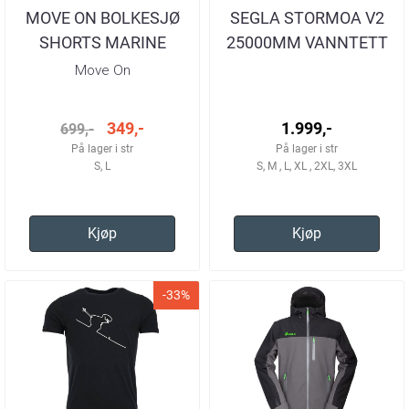
MOVE ON BOLKESJØ
SEGLA STORMOA V2
SHORTS MARINE
25000MM VANNTETT
HERRE
JAKKE NAVY/BLUE
Move On
HERRE
349,-
1.999,-
699,-
På lager i str
På lager i str
S, L
S, M , L, XL , 2XL, 3XL
Kjøp
Kjøp
-33%