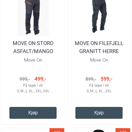
MOVE ON STORD
MOVE ON FILEFJELL
ASFALT/MANGO
GRANITT HERRE
TURBUKSE HERRE
Move On
Move On
499,-
599,-
999,-
899,-
På lager i str
På lager i str
S, M , L, XL , 2XL, 3XL
S, M , L, XL , 2XL
Kjøp
Kjøp