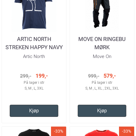
ARTIC NORTH
MOVE ON RINGEBU
STREKEN HAPPY NAVY
MØRK
T-SKJORTE HERRE
GRÅ/SORT/TIGER
Artic North
Move On
TURBUKSE HERRE
199,-
579,-
299,-
999,-
På lager i str
På lager i str
S, M , L, 3XL
S, M , L, XL , 2XL, 3XL
Kjøp
Kjøp
-33%
-33%