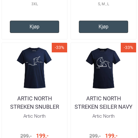
3XL
S, M , L
Kjøp
Kjøp
-33%
-33%
ARTIC NORTH
ARTIC NORTH
STREKEN SNUBLER
STREKEN SEILER NAVY
NAVY T-SKJORTE
T-SKJORTE HERRE
Artic North
Artic North
HERRE
199,-
199,-
299,-
299,-