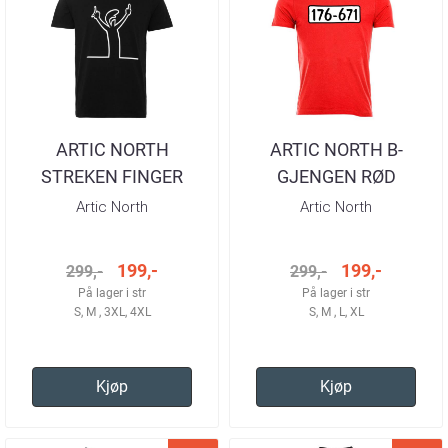
ARTIC NORTH
ARTIC NORTH B-
STREKEN FINGER
GJENGEN RØD
BLACK T-SKJORTE
STREKEN T-SKJORTE
Artic North
Artic North
HERRE
HERRE
199,-
199,-
299,-
299,-
På lager i str
På lager i str
S, M , 3XL, 4XL
S, M , L, XL
Kjøp
Kjøp