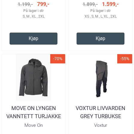
799,-
1.599,-
1.199,-
1.899,-
På lager i str
På lager i str
S, M , XL , 2XL
XS , S, M , L, XL , 2XL
Kjøp
Kjøp
-70%
-55%
MOVE ON LYNGEN
VOXTUR LIVVARDEN
VANNTETT TURJAKKE
GREY TURBUKSE
GRANITT HERRE
HERRE
Move On
Voxtur