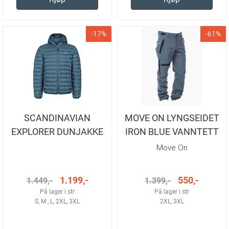
-17%
-61%
SCANDINAVIAN
MOVE ON LYNGSEIDET
EXPLORER DUNJAKKE
IRON BLUE VANNTETT
OCEAN BLUE HERRE
TURBUKSE
Move On
1.199,-
550,-
1.449,-
1.399,-
På lager i str
På lager i str
S, M , L, 2XL, 3XL
2XL, 3XL