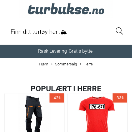
Rask Levering
Gratis bytte
Hjem
Sommersalg
Herre
POPULÆRT I
HERRE
-42%
-33%