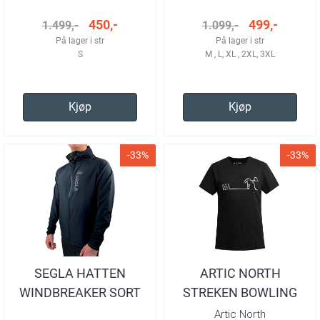
450,-
499,-
1.499,-
1.099,-
På lager i str
På lager i str
S
M , L, XL , 2XL, 3XL
Kjøp
Kjøp
-33%
-33%
SEGLA HATTEN
ARTIC NORTH
WINDBREAKER SORT
STREKEN BOWLING
HERRE
BLACK T-SKJORTE
Artic North