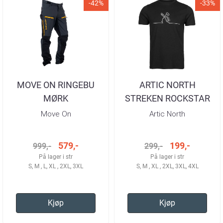
-42%
-33%
MOVE ON RINGEBU
ARTIC NORTH
MØRK
STREKEN ROCKSTAR
GRÅ/SORT/GOLDEN
BLACK T-SKJORTE
Move On
Artic North
TURBUKSE HERRE
HERRE
579,-
199,-
999,-
299,-
På lager i str
På lager i str
S, M , L, XL , 2XL, 3XL
S, M , XL , 2XL, 3XL, 4XL
Kjøp
Kjøp