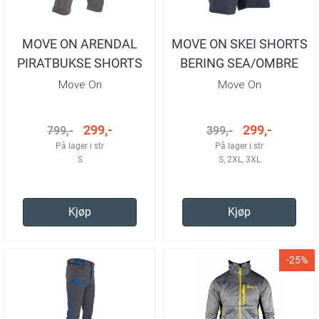
MOVE ON ARENDAL
MOVE ON SKEI SHORTS
PIRATBUKSE SHORTS
BERING SEA/OMBRE
GRANITT/SKIFER/TIGER
BLUE HERRE
Move On
Move On
HERRE
299,-
299,-
799,-
399,-
På lager i str
På lager i str
S
S, 2XL, 3XL
Kjøp
Kjøp
-25%