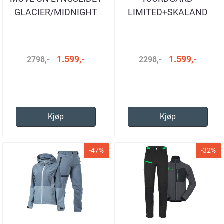
GLACIER/MIDNIGHT
LIMITED+SKALAND
JAKKE OG BUKSE
BLACK-BLUE
DAME
1.599,-
1.599,-
2798,-
2298,-
Kjøp
Kjøp
-47%
-32%