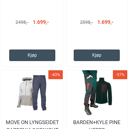
PURPLE
BLUE JAKKE HERRE
1.699,-
1.699,-
2498,-
2598,-
Kjøp
Kjøp
-43%
-37%
MOVE ON LYNGSEIDET
BARDEN+KYLE PINE