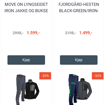
MOVE ON LYNGSEIDET
FJORDGÅRD-HESTEN
IRON JAKKE OG BUKSE
BLACK-GREEN/IRON-
DAME
GREEN
1.599,-
1.499,-
2998,-
2198,-
Kjøp
Kjøp
-32%
-32%