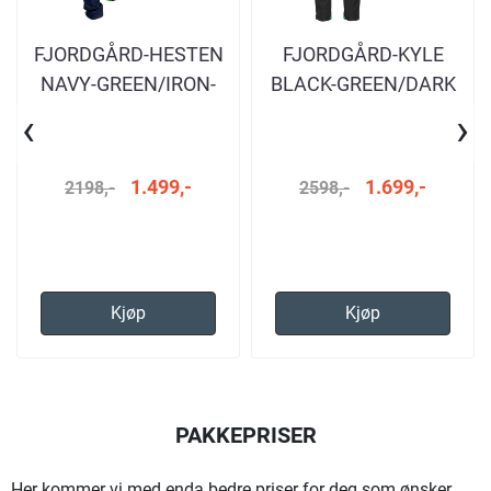
FJORDGÅRD-HESTEN
FJORDGÅRD-KYLE
NAVY-GREEN/IRON-
BLACK-GREEN/DARK
GREEN
NAVY-GREEN
‹
›
1.499,-
1.699,-
2198,-
2598,-
Kjøp
Kjøp
PAKKEPRISER
Her kommer vi med enda bedre priser for deg som ønsker