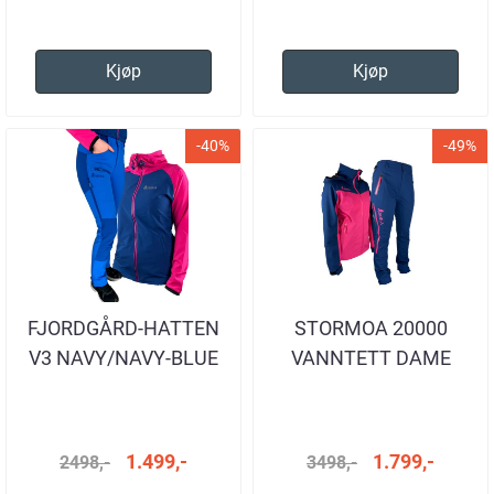
Kjøp
Kjøp
-40%
-49%
FJORDGÅRD-HATTEN
STORMOA 20000
V3 NAVY/NAVY-BLUE
VANNTETT DAME
1.499,-
1.799,-
2498,-
3498,-