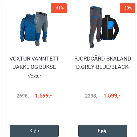
-41%
-30%
VOXTUR VANNTETT
FJORDGÅRD-SKALAND
JAKKE OG BUKSE
D.GREY-BLUE/BLACK-
SAILOR BLUE HERRE
BLUE
Voxtur
1.599,-
1.599,-
2698,-
2298,-
Kjøp
Kjøp