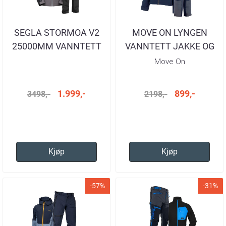
SEGLA STORMOA V2
MOVE ON LYNGEN
25000MM VANNTETT
VANNTETT JAKKE OG
SETT HERRE
BUKSE MARINE
Move On
1.999,-
899,-
3498,-
2198,-
Kjøp
Kjøp
-57%
-31%