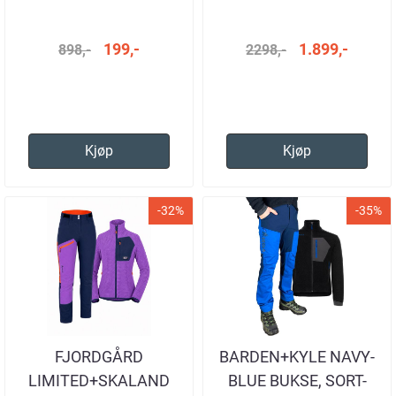
199,-
1.899,-
898,-
2298,-
Kjøp
Kjøp
-32%
-35%
FJORDGÅRD
BARDEN+KYLE NAVY-
LIMITED+SKALAND
BLUE BUKSE, SORT-