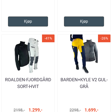
Kjøp
Kjøp
-41%
-26%
ROALDEN-FJORDGÅRD
BARDEN+KYLE V2 GUL-
SORT-HVIT
GRÅ
1.299,-
1.699,-
2198,-
2298,-