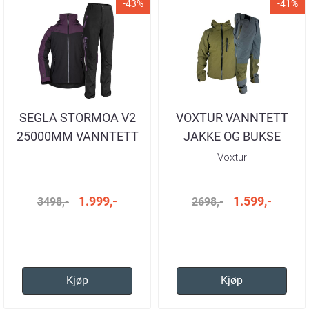
-43%
-41%
SEGLA STORMOA V2
VOXTUR VANNTETT
25000MM VANNTETT
JAKKE OG BUKSE
SETT
OLIVE HERRE
Voxtur
1.999,-
1.599,-
3498,-
2698,-
Kjøp
Kjøp