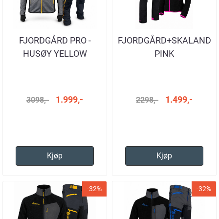
FJORDGÅRD PRO -
FJORDGÅRD+SKALAND
HUSØY YELLOW
PINK
1.999,-
1.499,-
3098,-
2298,-
Kjøp
Kjøp
-32%
-32%