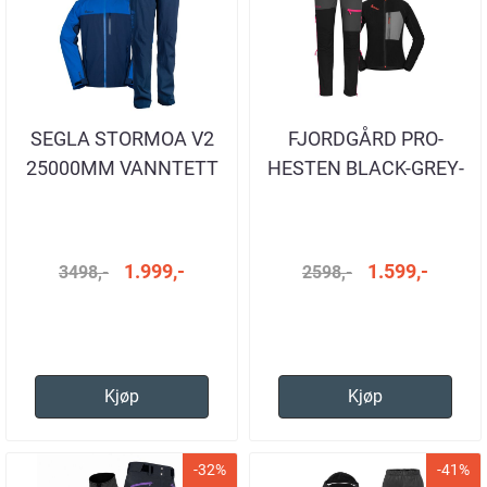
SEGLA STORMOA V2
FJORDGÅRD PRO-
25000MM VANNTETT
HESTEN BLACK-GREY-
NAVY SETT HERRE
PINK DAME
1.999,-
1.599,-
3498,-
2598,-
Kjøp
Kjøp
-32%
-41%