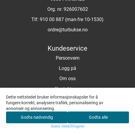
Org. nr. 926007602
Tlf:
910 00 887 (man-fre 10-1530)
ordre@turbukse.no
Kundeservice
Personvern
Logg på
Om oss
Kontakt oss
Dette nettstedet bruker informasjonskapsler for å
Salgsbetingelser
fungere korrekt, analysere trafikk, personalisering av
annonser og annonsering.
Fraktbetingelser og Retur/Bytte
Godta nødvendig
Godta alle
0
Nyhetsbrev
Juster innstillingene
Hjem
Meny
Søk
Konto
Handlekurv
Meld deg på nyhetsbrevet vårt for å få oppdateringer