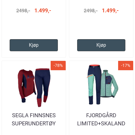
1.499,-
1.499,-
2498,-
2498,-
Kjøp
Kjøp
-78%
-17%
SEGLA FINNSNES
FJORDGÅRD
SUPERUNDERTØY
LIMITED+SKALAND
DAME
JADE