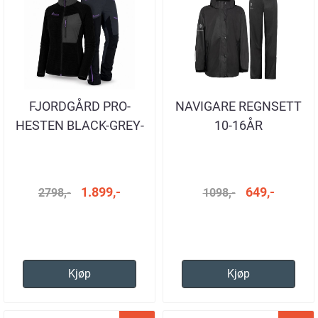
FJORDGÅRD PRO-
NAVIGARE REGNSETT
HESTEN BLACK-GREY-
10-16ÅR
PURPLE DAME
1.899,-
649,-
2798,-
1098,-
Kjøp
Kjøp