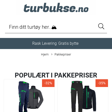
Rask Levering
Gratis bytte
Hjem
Pakkepriser
POPULÆRT I
PAKKEPRISER
-32%
-35%