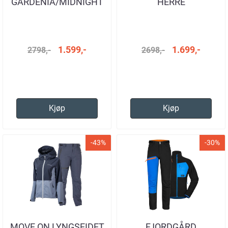
GARDENIA/MIDNIGHT
HERRE
JAKKE OG BUKSE
DAME
1.599,-
1.699,-
2798,-
2698,-
Kjøp
Kjøp
-43%
-30%
MOVE ON LYNGSEIDET
FJORDGÅRD