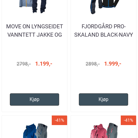
MOVE ON LYNGSEIDET
FJORDGÅRD PRO-
VANNTETT JAKKE OG
SKALAND BLACK-NAVY
BUKSE HERRE
1.199,-
1.999,-
2798,-
2898,-
Kjøp
Kjøp
-41%
-41%