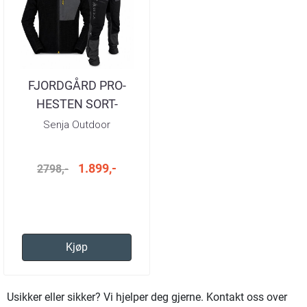
FJORDGÅRD PRO-
HESTEN SORT-
SORT/GUL
Senja Outdoor
1.899,-
2798,-
Kjøp
Usikker eller sikker? Vi hjelper deg gjerne. Kontakt oss over