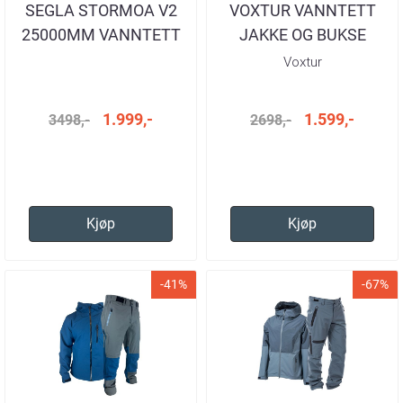
SEGLA STORMOA V2
VOXTUR VANNTETT
25000MM VANNTETT
JAKKE OG BUKSE
NAVY SETT HERRE
OLIVE HERRE
Voxtur
1.999,-
1.599,-
3498,-
2698,-
Kjøp
Kjøp
-41%
-67%