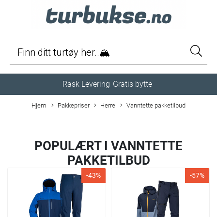
Rask Levering
Gratis bytte
Hjem
Pakkepriser
Herre
Vanntette pakketilbud
POPULÆRT I
VANNTETTE
PAKKETILBUD
-43%
-57%