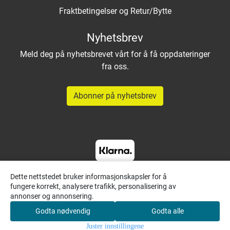
Fraktbetingelser og Retur/Bytte
Nyhetsbrev
Meld deg på nyhetsbrevet vårt for å få oppdateringer
fra oss.
Abonner på nyhetsbrev
Dette nettstedet bruker informasjonskapsler for å
fungere korrekt, analysere trafikk, personalisering av
annonser og annonsering.
Godta nødvendig
Godta alle
0
Juster innstillingene
Hjem
Meny
Søk
Konto
Handlekurv