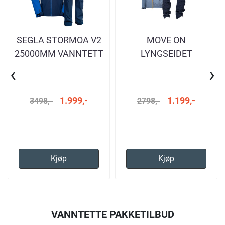
SEGLA STORMOA V2
MOVE ON
25000MM VANNTETT
LYNGSEIDET
NAVY SETT HERRE
VANNTETT JAKKE OG
‹
›
BUKSE HERRE
1.999,-
1.199,-
3498,-
2798,-
Kjøp
Kjøp
VANNTETTE PAKKETILBUD