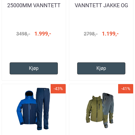
25000MM VANNTETT
VANNTETT JAKKE OG
SETT HERRE
BUKSE HERRE
1.999,-
1.199,-
3498,-
2798,-
Kjøp
Kjøp
-43%
-41%