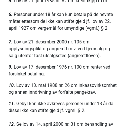
5.
Lov av 21. juni 1985 nr. 82 om kredittkjøp m.m.
6.
Personer under 18 år kan kun betale på de nevnte
måter ettersom de ikke kan stifte gjeld jf. lov av 22.
april 1927 om vergemål for umyndige (vgml.) § 2.
7.
Lov av 21. desember 2000 nr. 105 om
opplysningsplikt og angrerett m.v. ved fjernsalg og
salg utenfor fast utsalgssted (angrerettloven).
9.
Lov av 17. desember 1976 nr. 100 om renter ved
forsinket betaling.
10.
Lov av 13. mai 1988 nr. 26 om inkassovirksomhet
og annen inndrivning av forfalte pengekrav.
11.
Gebyr kan ikke avkreves personer under 18 år da
disse ikke kan stifte gjeld jf. vgml. § 2.
12.
Se lov av 14. april 2000 nr. 31 om behandling av