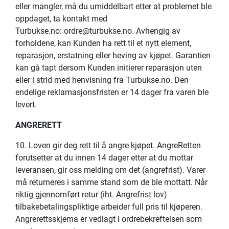
eller mangler, må du umiddelbart etter at problemet ble
oppdaget, ta kontakt med
Turbukse.no: ordre@turbukse.no. Avhengig av
forholdene, kan Kunden ha rett til et nytt element,
reparasjon, erstatning eller heving av kjøpet. Garantien
kan gå tapt dersom Kunden initierer reparasjon uten
eller i strid med henvisning fra Turbukse.no. Den
endelige reklamasjonsfristen er 14 dager fra varen ble
levert.
ANGRERETT
10. Loven gir deg rett til å angre kjøpet. AngreRetten
forutsetter at du innen 14 dager etter at du mottar
leveransen, gir oss melding om det (angrefrist). Varer
må returneres i samme stand som de ble mottatt. Når
riktig gjennomført retur (iht. Angrefrist lov)
tilbakebetalingspliktige arbeider full pris til kjøperen.
Angrerettsskjema er vedlagt i ordrebekreftelsen som