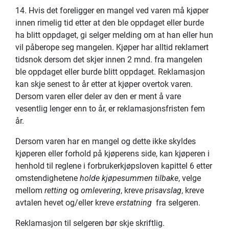
14. Hvis det foreligger en mangel ved varen må kjøper
innen rimelig tid etter at den ble oppdaget eller burde
ha blitt oppdaget, gi selger melding om at han eller hun
vil påberope seg mangelen. Kjøper har alltid reklamert
tidsnok dersom det skjer innen 2 mnd. fra mangelen
ble oppdaget eller burde blitt oppdaget. Reklamasjon
kan skje senest to år etter at kjøper overtok varen.
Dersom varen eller deler av den er ment å vare
vesentlig lenger enn to år, er reklamasjonsfristen fem
år.
Dersom varen har en mangel og dette ikke skyldes
kjøperen eller forhold på kjøperens side, kan kjøperen i
henhold til reglene i forbrukerkjøpsloven kapittel 6 etter
omstendighetene
holde kjøpesummen tilbake
, velge
mellom
retting
og
omlevering
, kreve
prisavslag
, kreve
avtalen hevet og/eller kreve
erstatning
fra selgeren.
Reklamasjon til selgeren bør skje skriftlig.