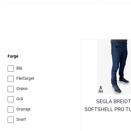
Farge
Blå
Flerfarget
Grønn
Grå
SEGLA BREIDT
SOFTSHELL PRO T
Oransje
NAVY HERR
Svart