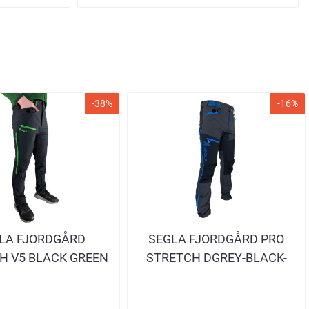
-38%
-16%
LA FJORDGÅRD
SEGLA FJORDGÅRD PRO
H V5 BLACK GREEN
STRETCH DGREY-BLACK-
RBUKSE HERRE
BLUE TURBUKSE HERRE