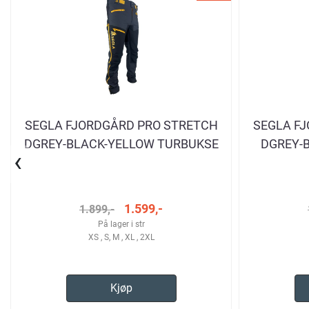
SEGLA FJORDGÅRD PRO STRETCH
SEGLA F
DGREY-BLACK-YELLOW TURBUKSE
DGREY-
‹
HERRE
1.599,-
1.899,-
På lager i str
XS , S, M , XL , 2XL
Kjøp