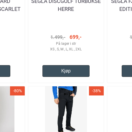
GÅRD
SEGLA DISCGOLF TURBUKSE
SEGLA F
 SCARLET
HERRE
EDIT
RRE
TU
699,-
1.499,-
1
På lager i str
XS , S, M , L, XL , 2XL
Kjøp
-80%
-38%