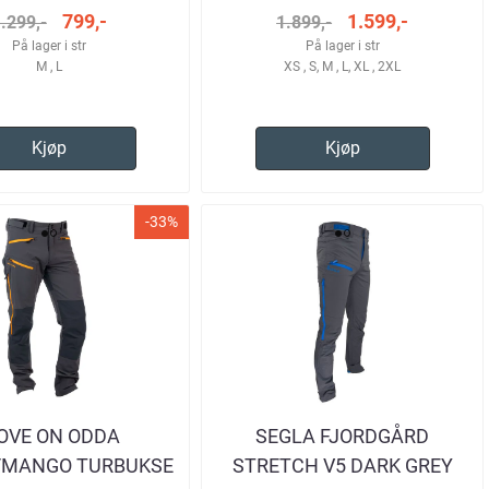
799,-
1.599,-
.299,-
1.899,-
På lager i str
På lager i str
M , L
XS , S, M , L, XL , 2XL
Kjøp
Kjøp
-33%
OVE ON ODDA
SEGLA FJORDGÅRD
/MANGO TURBUKSE
STRETCH V5 DARK GREY