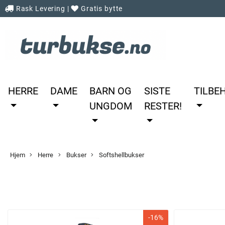
Rask Levering
|
Gratis bytte
HERRE
DAME
BARN OG
SISTE
TILBE
UNGDOM
RESTER!
Hjem
Herre
Bukser
Softshellbukser
-16%