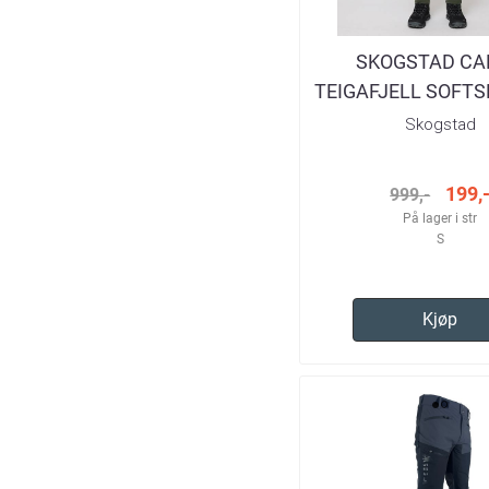
SKOGSTAD CA
TEIGAFJELL SOFTS
TURBUKSE HE
Skogstad
199,
999,-
På lager i str
S
Kjøp