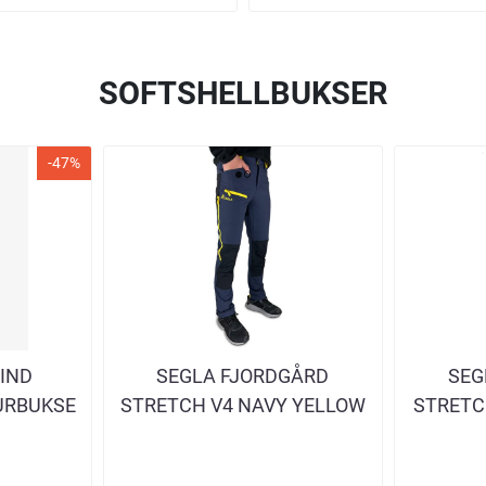
SOFTSHELLBUKSER
-47%
IND
SEGLA FJORDGÅRD
SEG
URBUKSE
STRETCH V4 NAVY YELLOW
STRETC
E
TURBUKSE HERRE
TU