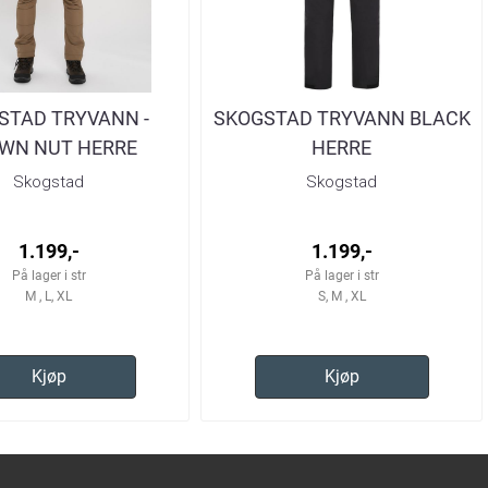
STAD TRYVANN -
SKOGSTAD TRYVANN BLACK
WN NUT HERRE
HERRE
Skogstad
Skogstad
1.199,-
1.199,-
På lager i str
På lager i str
M , L, XL
S, M , XL
Kjøp
Kjøp