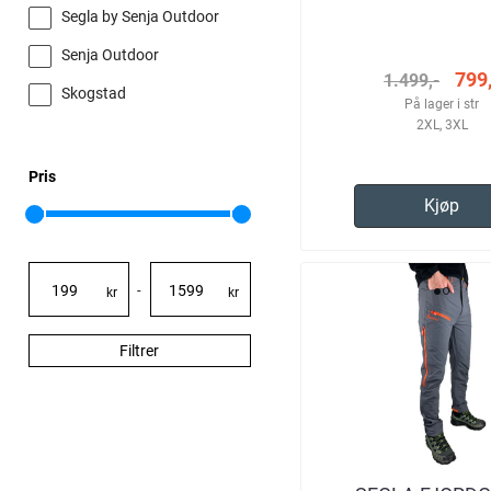
SORT HERR
Segla by Senja Outdoor
Senja Outdoor
799,
1.499,-
Skogstad
På lager i str
2XL, 3XL
Pris
Kjøp
-
kr
kr
Filtrer