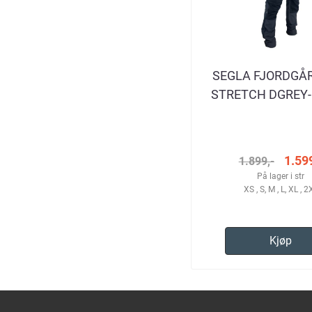
SEGLA FJORDGÅ
STRETCH DGREY
TURBUKSE HE
1.599
1.899,-
På lager i str
XS , S, M , L, XL , 2
Kjøp