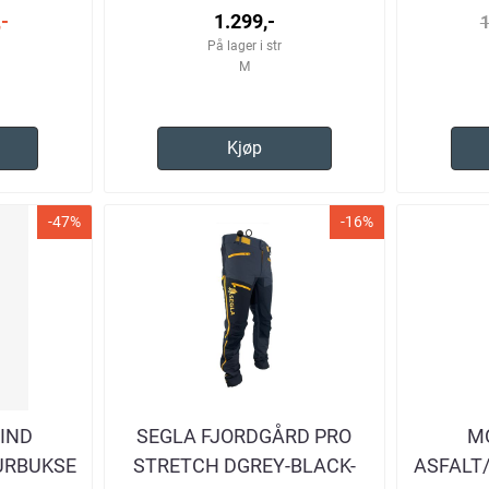
-
1.299,-
1
På lager i str
M
Kjøp
-47%
-16%
IND
SEGLA FJORDGÅRD PRO
M
URBUKSE
STRETCH DGREY-BLACK-
ASFALT