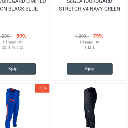
JORDGÅRD LIMITED
SEGLA FJORDGÅRD
ION BLACK BLUE
STRETCH V4 NAVY-GREEN
RBUKSE HERRE
TURBUKSE HERRE
899,-
799,-
.299,-
1.299,-
På lager i str
På lager i str
XS , S, M , L, XL
S, M , L
Kjøp
Kjøp
-38%