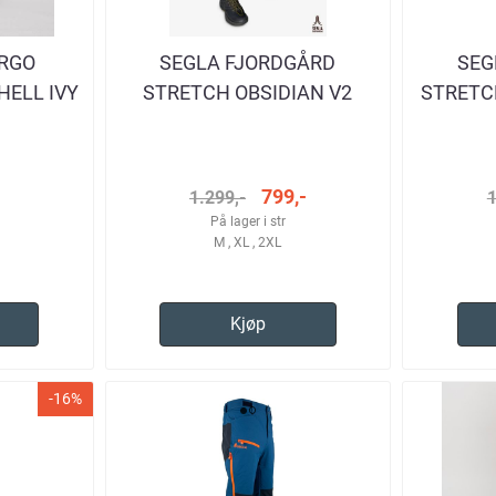
RGO
SEGLA FJORDGÅRD
SEG
HELL IVY
STRETCH OBSIDIAN V2
STRETC
RRE
TURBUKSE HERRE
TU
-
799,-
1.299,-
1
På lager i str
M , XL , 2XL
Kjøp
-16%