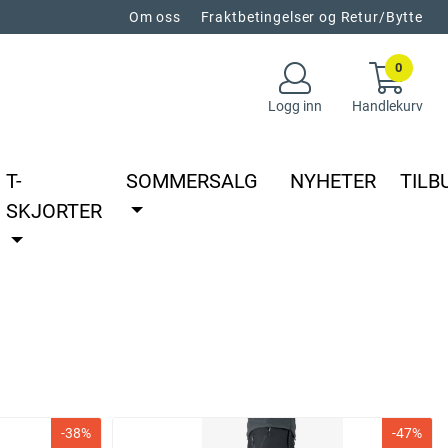
Om oss
Fraktbetingelser og Retur/Bytte
0
Logg inn
Handlekurv
T-
SOMMERSALG
NYHETER
TILB
SKJORTER
-38%
-47%