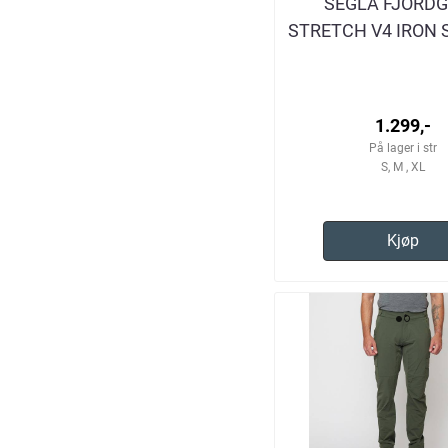
SEGLA FJORD
STRETCH V4 IRON
TURBUKSE HE
1.299,-
På lager i str
S, M , XL
Kjøp