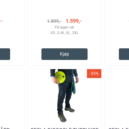
E
YELLOW TURBUKSE HERRE
-
1.599,-
1.899,-
På lager i str
XS , S, M , XL , 2XL
Kjøp
-53%