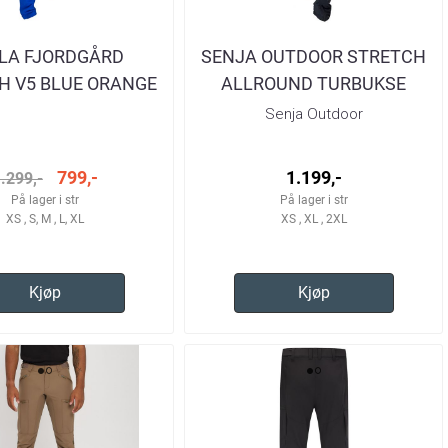
LA FJORDGÅRD
SENJA OUTDOOR STRETCH
H V5 BLUE ORANGE
ALLROUND TURBUKSE
RBUKSE HERRE
HERRE
Senja Outdoor
799,-
1.199,-
.299,-
På lager i str
På lager i str
XS , S, M , L, XL
XS , XL , 2XL
Kjøp
Kjøp