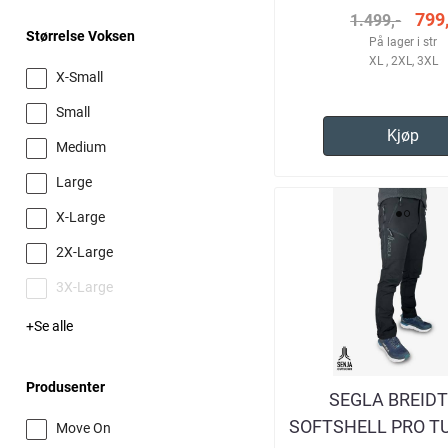
799,
1.499,-
Størrelse Voksen
På lager i str
XL , 2XL, 3XL
X-Small
Small
Kjøp
Medium
Large
X-Large
2X-Large
3X-Large
Se alle
Produsenter
SEGLA BREIDT
SOFTSHELL PRO T
Move On