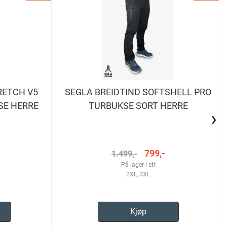
RETCH V5
SEGLA BREIDTIND SOFTSHELL PRO
SE HERRE
TURBUKSE SORT HERRE
›
799,-
1.499,-
På lager i str
2XL, 3XL
Kjøp