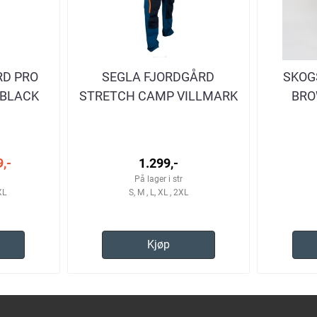
RD PRO
SEGLA FJORDGÅRD
SKOG
-BLACK
STRETCH CAMP VILLMARK
BRO
RRE
EDITION TURBUKSE HERRE
,-
1.299,-
På lager i str
XL
S, M , L, XL , 2XL
Kjøp