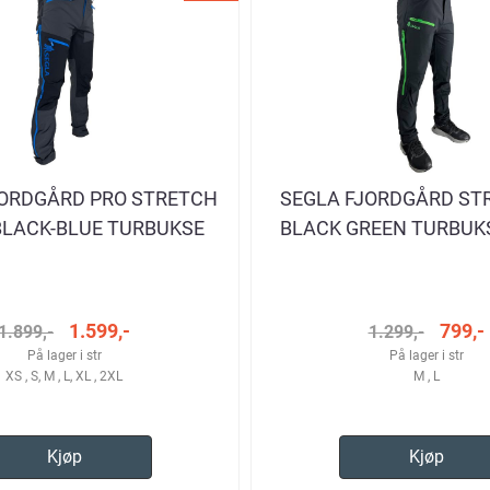
JORDGÅRD PRO STRETCH
SEGLA FJORDGÅRD ST
BLACK-BLUE TURBUKSE
BLACK GREEN TURBUK
HERRE
1.599,-
799,-
1.899,-
1.299,-
På lager i str
På lager i str
XS , S, M , L, XL , 2XL
M , L
Kjøp
Kjøp