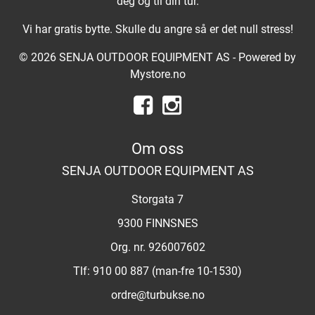
deg og til din tur.
Vi har gratis bytte. Skulle du angre så er det null stress!
© 2026 SENJA OUTDOOR EQUIPMENT AS - Powered by
Mystore.no
Om oss
SENJA OUTDOOR EQUIPMENT AS
Storgata 7
9300 FINNSNES
Org. nr. 926007602
Tlf:
910 00 887 (man-fre 10-1530)
ordre@turbukse.no