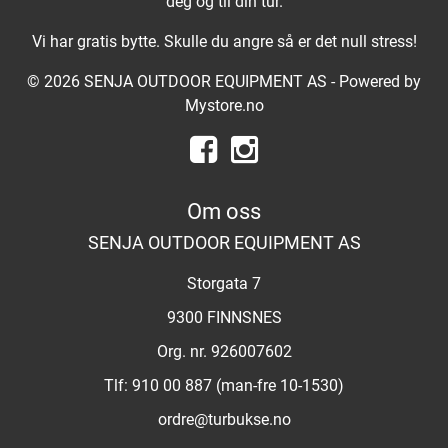
deg og til din tur.
Vi har gratis bytte. Skulle du angre så er det null stress!
© 2026 SENJA OUTDOOR EQUIPMENT AS - Powered by
Mystore.no
Om oss
SENJA OUTDOOR EQUIPMENT AS
Storgata 7
9300 FINNSNES
Org. nr. 926007602
Tlf:
910 00 887 (man-fre 10-1530)
ordre@turbukse.no