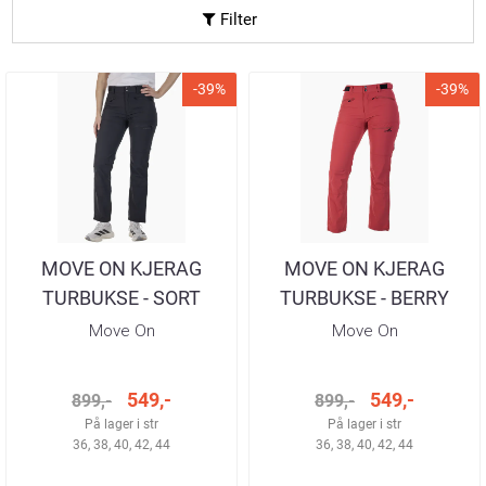
Filter
-39%
-39%
MOVE ON KJERAG
MOVE ON KJERAG
TURBUKSE - SORT
TURBUKSE - BERRY
DAME
DAME
Move On
Move On
549,-
549,-
899,-
899,-
På lager i str
På lager i str
36, 38, 40, 42, 44
36, 38, 40, 42, 44