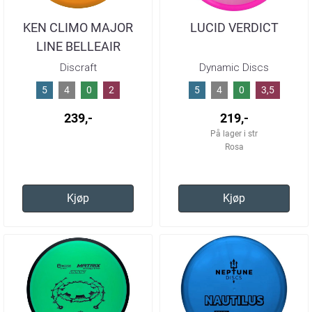
KEN CLIMO MAJOR
LUCID VERDICT
LINE BELLEAIR
Discraft
Dynamic Discs
5
4
0
2
5
4
0
3,5
239,-
219,-
På lager i str
Rosa
Kjøp
Kjøp