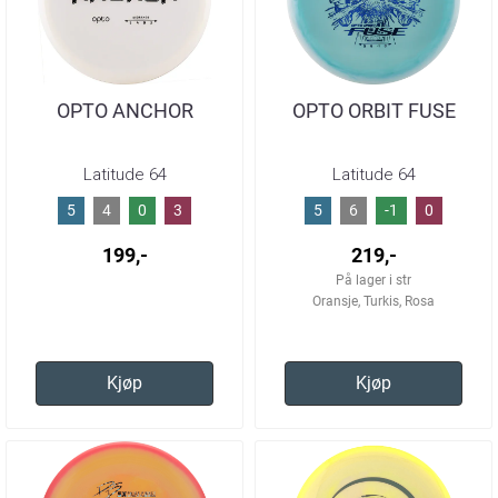
OPTO ANCHOR
OPTO ORBIT FUSE
Latitude 64
Latitude 64
5
4
0
3
5
6
-1
0
199,-
219,-
På lager i str
Oransje, Turkis, Rosa
Kjøp
Kjøp