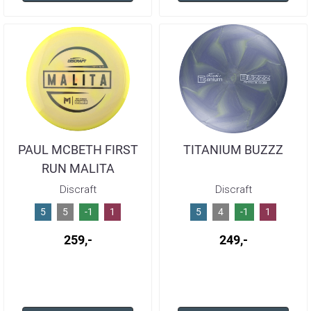
PAUL MCBETH FIRST
TITANIUM BUZZZ
RUN MALITA
Discraft
Discraft
5
5
-1
1
5
4
-1
1
259,-
249,-