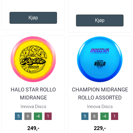
Kjøp
Kjøp
HALO STAR ROLLO
CHAMPION MIDRANGE
MIDRANGE
ROLLO ASSORTED
175G+
Innova Discs
Innova Discs
5
6
-4
1
5
6
-4
1
249,-
229,-