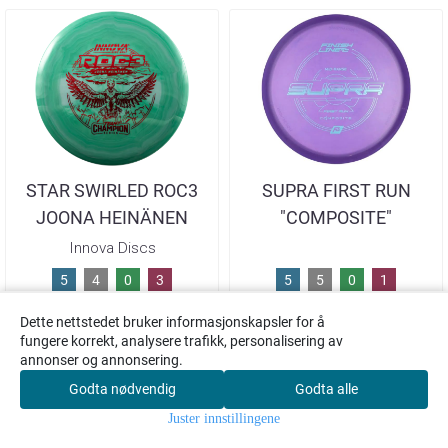
STAR SWIRLED ROC3
SUPRA FIRST RUN
JOONA HEINÄNEN
"COMPOSITE"
2025
Innova Discs
5
4
0
3
5
5
0
1
329,-
239,-
Dette nettstedet bruker informasjonskapsler for å
fungere korrekt, analysere trafikk, personalisering av
annonser og annonsering.
Godta nødvendig
Godta alle
0
Juster innstillingene
Hjem
Meny
Søk
Konto
Handlekurv
Kjøp
Kjøp