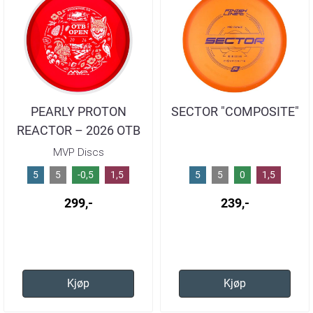
PEARLY PROTON
SECTOR "COMPOSITE"
REACTOR – 2026 OTB
OPEN
MVP Discs
5
5
-0,5
1,5
5
5
0
1,5
299,-
239,-
Kjøp
Kjøp