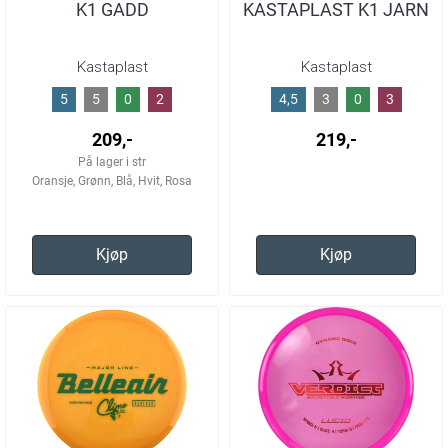
K1 GADD
KASTAPLAST K1 JARN
Kastaplast
Kastaplast
5
5
0
2
4,5
3
0
3
209,-
219,-
På lager i str
Oransje, Grønn, Blå, Hvit, Rosa
Kjøp
Kjøp