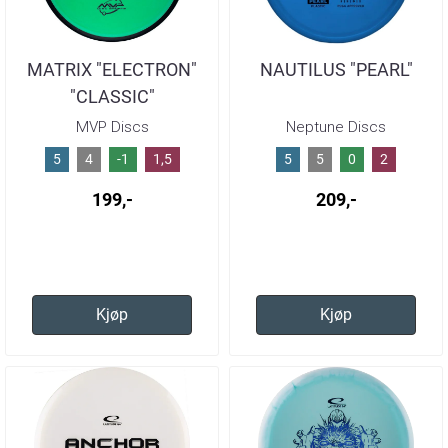
MATRIX "ELECTRON"
NAUTILUS "PEARL"
"CLASSIC"
MVP Discs
Neptune Discs
5
4
-1
1,5
5
5
0
2
199,-
209,-
Kjøp
Kjøp