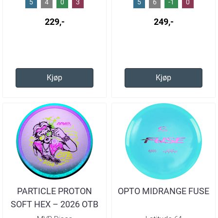
5
4
0
3
5
6
-1
0
229,-
249,-
Kjøp
Kjøp
PARTICLE PROTON
OPTO MIDRANGE FUSE
SOFT HEX – 2026 OTB
OPEN