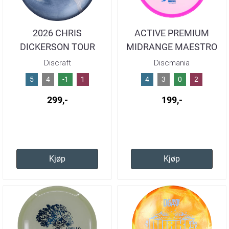
2026 CHRIS
ACTIVE PREMIUM
DICKERSON TOUR
MIDRANGE MAESTRO
SERIES BUZZZ
ASSORTED
Discraft
Discmania
5
4
-1
1
4
3
0
2
299,-
199,-
Kjøp
Kjøp