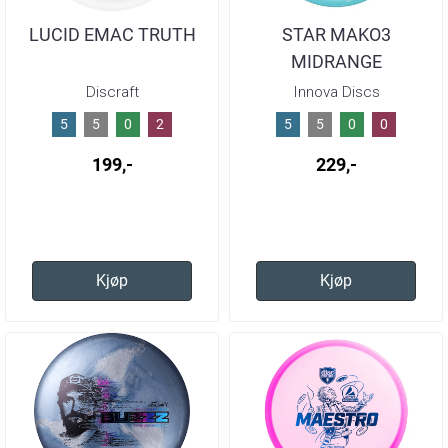
LUCID EMAC TRUTH
STAR MAKO3
MIDRANGE
Discraft
Innova Discs
5
5
0
2
5
5
0
0
199,-
229,-
Kjøp
Kjøp