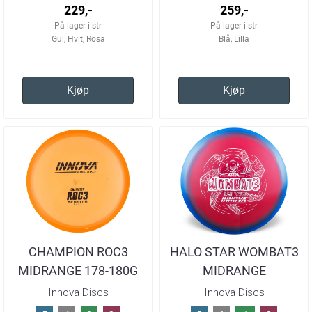
229,-
259,-
På lager i str
På lager i str
Gul, Hvit, Rosa
Blå, Lilla
Kjøp
Kjøp
CHAMPION ROC3
HALO STAR WOMBAT3
MIDRANGE 178-180G
MIDRANGE
Innova Discs
Innova Discs