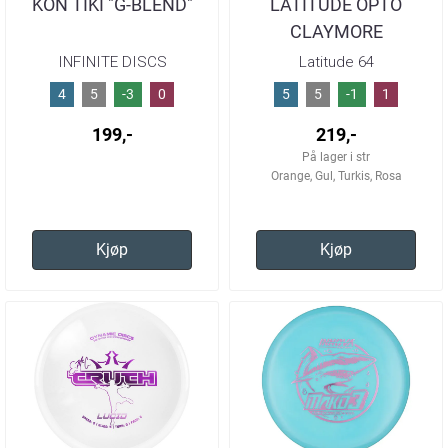
KON TIKI "G-BLEND"
LATITUDE OPTO
CLAYMORE
INFINITE DISCS
Latitude 64
4
5
-3
0
5
5
-1
1
199,-
219,-
På lager i str
Orange, Gul, Turkis, Rosa
Kjøp
Kjøp