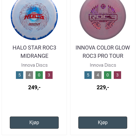
HALO STAR ROC3
INNOVA COLOR GLOW
MIDRANGE
ROC3 PRO TOUR
SERIES
Innova Discs
Innova Discs
5
4
0
3
5
4
0
3
249,-
229,-
Kjøp
Kjøp