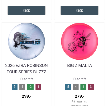
Kjøp
Kjøp
2026 EZRA ROBINSON
BIG Z MALTA
TOUR SERIES BUZZZ
SS
Discraft
Discraft
5
4
-2
1
5
4
1
3
299,-
279,-
På lager i str
Oransje, Rosa