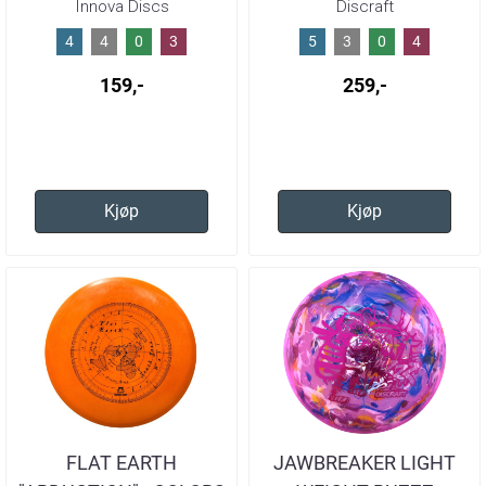
Innova Discs
Discraft
4
4
0
3
5
3
0
4
159,-
259,-
Kjøp
Kjøp
FLAT EARTH
JAWBREAKER LIGHT