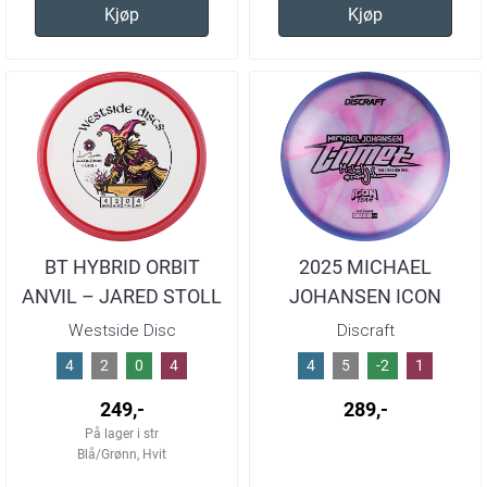
Kjøp
Kjøp
BT HYBRID ORBIT
2025 MICHAEL
ANVIL – JARED STOLL
JOHANSEN ICON
TEAM SERIES
TEAM COMET
Westside Disc
Discraft
4
2
0
4
4
5
-2
1
249,-
289,-
På lager i str
Blå/Grønn, Hvit