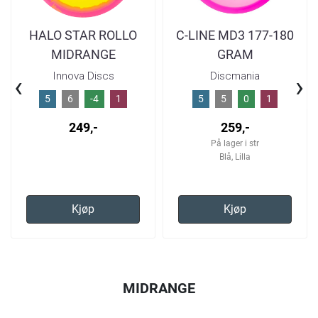
HALO STAR ROLLO
C-LINE MD3 177-180
MIDRANGE
GRAM
Innova Discs
Discmania
‹
›
5
6
-4
1
5
5
0
1
249,-
259,-
På lager i str
Blå, Lilla
Kjøp
Kjøp
MIDRANGE