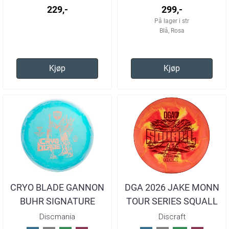
229,-
299,-
På lager i str
Blå, Rosa
Kjøp
Kjøp
CRYO BLADE GANNON
DGA 2026 JAKE MONN
BUHR SIGNATURE
TOUR SERIES SQUALL
SERIES HORIZON C-
Discmania
Discraft
LINE MD5