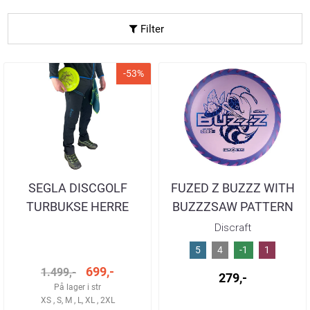
Filter
-53%
SEGLA DISCGOLF
FUZED Z BUZZZ WITH
TURBUKSE HERRE
BUZZZSAW PATTERN
Discraft
5
4
-1
1
699,-
1.499,-
279,-
På lager i str
XS , S, M , L, XL , 2XL