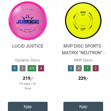
LUCID JUSTICE
MVP DISC SPORTS -
MATRIX "NEUTRON" -
COLORS VARY / 170-
Dynamic Discs
MVP Discs
175
5
1
0,5
4
5
4
-1
2
219,-
229,-
På lager i str
Rosa
Kjøp
Kjøp