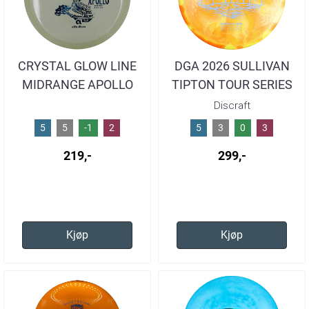
CRYSTAL GLOW LINE
DGA 2026 SULLIVAN
MIDRANGE APOLLO
TIPTON TOUR SERIES
QUAKE
Discraft
5
5
-1
2
5
3
0
3
219,-
299,-
Kjøp
Kjøp