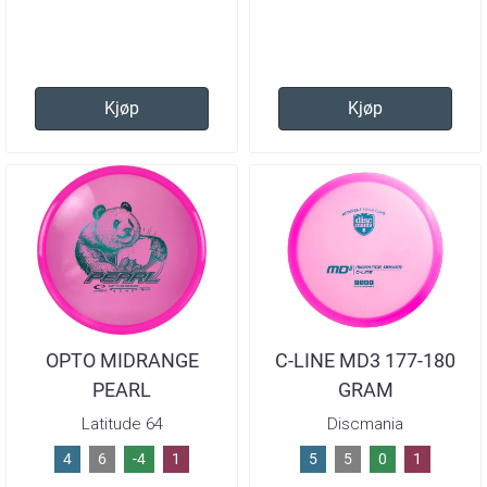
Kjøp
Kjøp
OPTO MIDRANGE
C-LINE MD3 177-180
PEARL
GRAM
Latitude 64
Discmania
4
6
-4
1
5
5
0
1