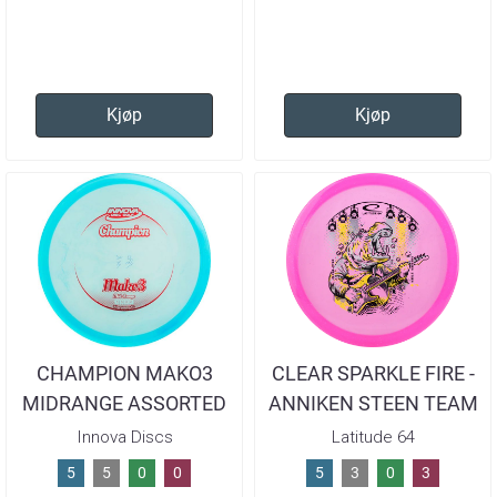
Kjøp
Kjøp
CHAMPION MAKO3
CLEAR SPARKLE FIRE -
MIDRANGE ASSORTED
ANNIKEN STEEN TEAM
165-169G
SERIES
Innova Discs
Latitude 64
5
5
0
0
5
3
0
3