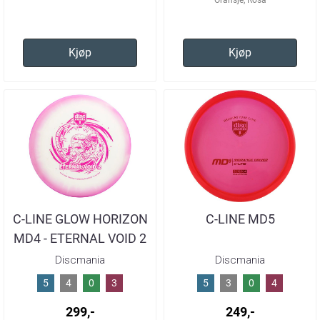
Kjøp
Kjøp
C-LINE GLOW HORIZON
C-LINE MD5
MD4 - ETERNAL VOID 2
Discmania
Discmania
5
4
0
3
5
3
0
4
299,-
249,-