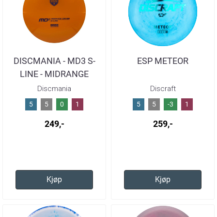
DISCMANIA - MD3 S-
ESP METEOR
LINE - MIDRANGE
Discmania
Discraft
5
5
0
1
5
5
-3
1
249,-
259,-
Kjøp
Kjøp