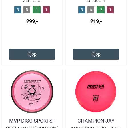
MVP Discs
Latitude 64
5
5
-1
1
5
6
-2
1
299,-
219,-
Kjøp
Kjøp
MVP DISC SPORTS -
CHAMPION JAY