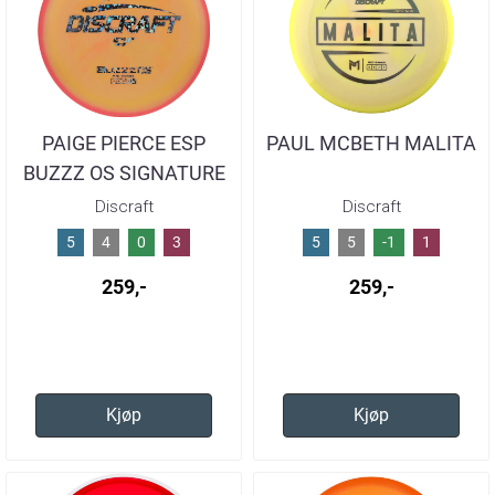
PAIGE PIERCE ESP
PAUL MCBETH MALITA
BUZZZ OS SIGNATURE
SERIES
Discraft
Discraft
5
4
0
3
5
5
-1
1
259,-
259,-
Kjøp
Kjøp