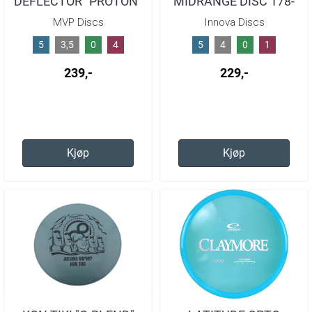
DEFLECTOR "PROTON"
MIDRANGE DISC 178-
COLORS VARY / 176-
180G
MVP Discs
Innova Discs
180
5
3,5
0
4
5
4
0
1
239,-
229,-
Kjøp
Kjøp