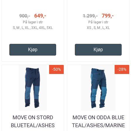
HERRE
HERRE
649,-
799,-
900,-
1.299,-
På lager i str
På lager i str
S, M , L, XL , 3XL, 4XL, 5XL
XS , S, M , L, XL
Kjøp
Kjøp
-50%
-28%
MOVE ON STORD
MOVE ON ODDA BLUE
BLUETEAL/ASHES
TEAL/ASHES/MARINE