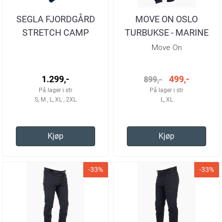
SEGLA FJORDGÅRD
MOVE ON OSLO
STRETCH CAMP
TURBUKSE - MARINE
VILLMARK EDITION
HERRE
Move On
TURBUKSE HERRE
1.299,-
499,-
899,-
På lager i str
På lager i str
S, M , L, XL , 2XL
L, XL
Kjøp
Kjøp
-33%
-33%