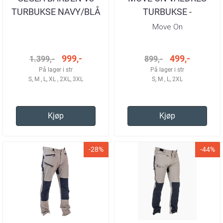
TURBUKSE NAVY/BLÅ
TURBUKSE -
HERRE
STORM/MONUMENT
Move On
HERRE
999,-
499,-
1.399,-
899,-
På lager i str
På lager i str
S, M , L, XL , 2XL, 3XL
S, M , L, 2XL
Kjøp
Kjøp
-28%
-44%