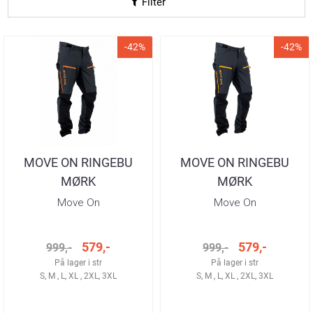
Filter
-42%
-42%
MOVE ON RINGEBU
MOVE ON RINGEBU
MØRK
MØRK
GRÅ/SORT/TIGER
GRÅ/SORT/GOLDEN
Move On
Move On
TURBUKSE HERRE
TURBUKSE HERRE
579,-
579,-
999,-
999,-
På lager i str
På lager i str
S, M , L, XL , 2XL, 3XL
S, M , L, XL , 2XL, 3XL