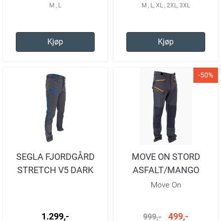
M , L
M , L, XL , 2XL, 3XL
Kjøp
Kjøp
-50%
SEGLA FJORDGÅRD
MOVE ON STORD
STRETCH V5 DARK
ASFALT/MANGO
GREY BLUE TURBUKSE
TURBUKSE HERRE
Move On
HERRE
1.299,-
499,-
999,-