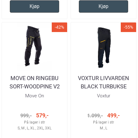
Kjøp
Kjøp
-42%
-55%
MOVE ON RINGEBU
VOXTUR LIVVARDEN
SORT-WOODPINE V2
BLACK TURBUKSE
TURBUKSE HERRE
HERRE
Move On
Voxtur
579,-
499,-
999,-
1.099,-
På lager i str
På lager i str
S, M , L, XL , 2XL, 3XL
M , L