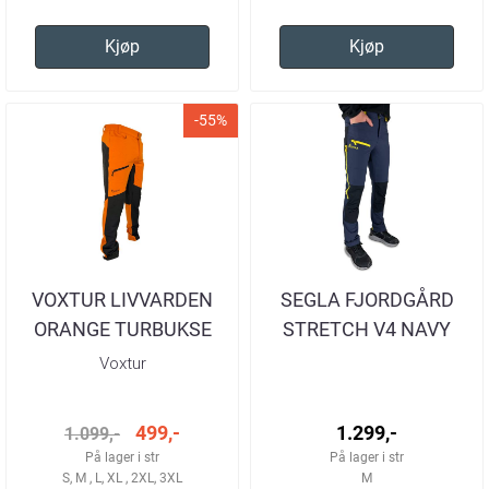
Kjøp
Kjøp
-55%
VOXTUR LIVVARDEN
SEGLA FJORDGÅRD
ORANGE TURBUKSE
STRETCH V4 NAVY
HERRE
YELLOW TURBUKSE
Voxtur
HERRE
499,-
1.299,-
1.099,-
På lager i str
På lager i str
S, M , L, XL , 2XL, 3XL
M