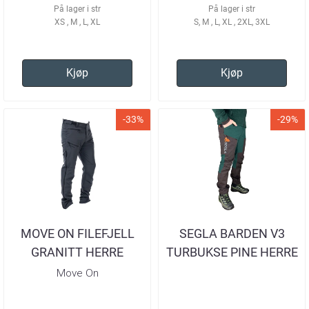
På lager i str
På lager i str
XS , M , L, XL
S, M , L, XL , 2XL, 3XL
Kjøp
Kjøp
-33%
-29%
MOVE ON FILEFJELL
SEGLA BARDEN V3
GRANITT HERRE
TURBUKSE PINE HERRE
Move On