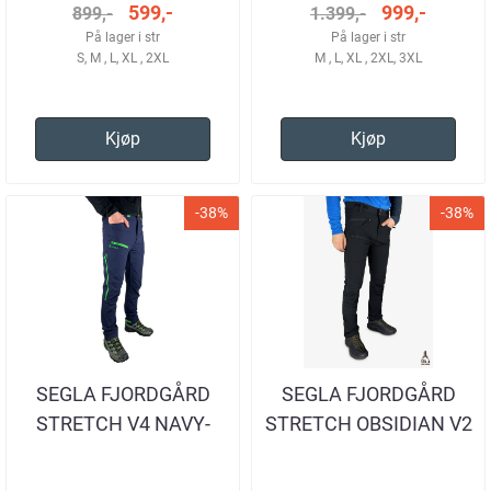
599,-
999,-
899,-
1.399,-
På lager i str
På lager i str
S, M , L, XL , 2XL
M , L, XL , 2XL, 3XL
Kjøp
Kjøp
-38%
-38%
SEGLA FJORDGÅRD
SEGLA FJORDGÅRD
STRETCH V4 NAVY-
STRETCH OBSIDIAN V2
GREEN TURBUKSE
TURBUKSE HERRE
HERRE