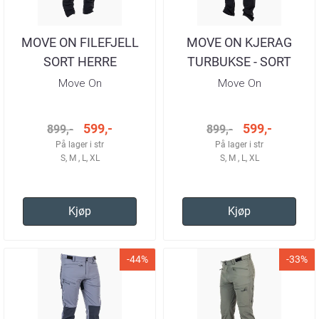
MOVE ON FILEFJELL
MOVE ON KJERAG
SORT HERRE
TURBUKSE - SORT
HERRE
Move On
Move On
599,-
599,-
899,-
899,-
På lager i str
På lager i str
S, M , L, XL
S, M , L, XL
Kjøp
Kjøp
-44%
-33%