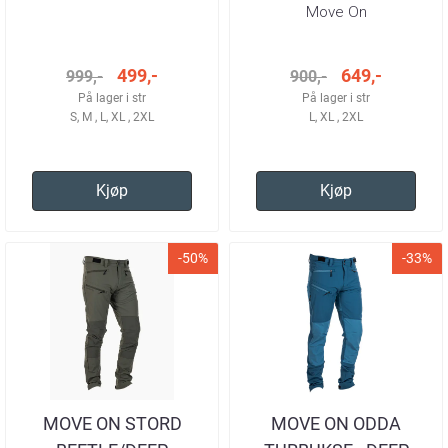
TURBUKSE HERRE
TURBUKSE HERRE
Move On
499,-
649,-
999,-
900,-
På lager i str
På lager i str
S, M , L, XL , 2XL
L, XL , 2XL
Kjøp
Kjøp
-50%
-33%
MOVE ON STORD
MOVE ON ODDA