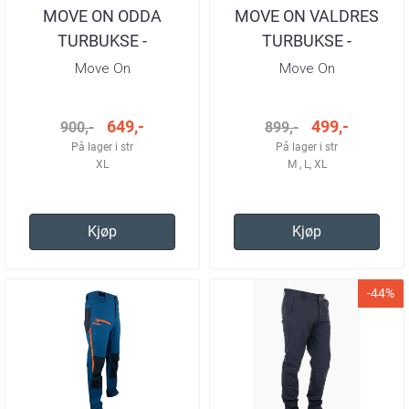
MOVE ON ODDA
MOVE ON VALDRES
TURBUKSE -
TURBUKSE -
SAND/MARINE HERRE
SAND/MARINE HERRE
Move On
Move On
649,-
499,-
900,-
899,-
På lager i str
På lager i str
XL
M , L, XL
Kjøp
Kjøp
-44%