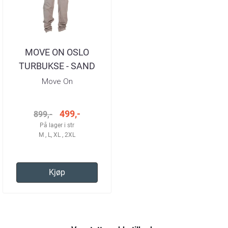
MOVE ON OSLO
TURBUKSE - SAND
HERRE
Move On
499,-
899,-
På lager i str
M , L, XL , 2XL
Kjøp