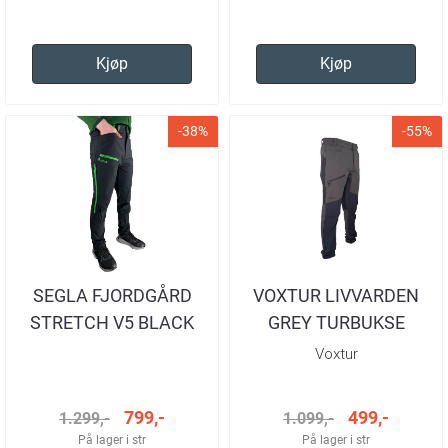
Kjøp
Kjøp
-38%
-55%
SEGLA FJORDGÅRD
VOXTUR LIVVARDEN
STRETCH V5 BLACK
GREY TURBUKSE
GREEN TURBUKSE
HERRE
Voxtur
HERRE
799,-
499,-
1.299,-
1.099,-
På lager i str
På lager i str