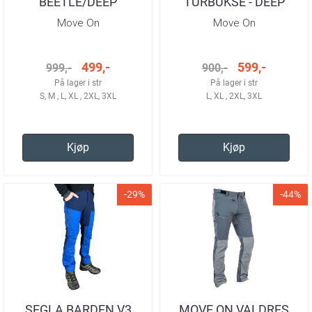
BEETLE/DEEP
TURBUKSE - DEEP
TURBUKSE HERRE
BLUE/MALLARD HERRE
Move On
Move On
499,-
599,-
999,-
900,-
På lager i str
På lager i str
S, M , L, XL , 2XL, 3XL
L, XL , 2XL, 3XL
Kjøp
Kjøp
-29%
-44%
SEGLA BARDEN V3
MOVE ON VALDRES