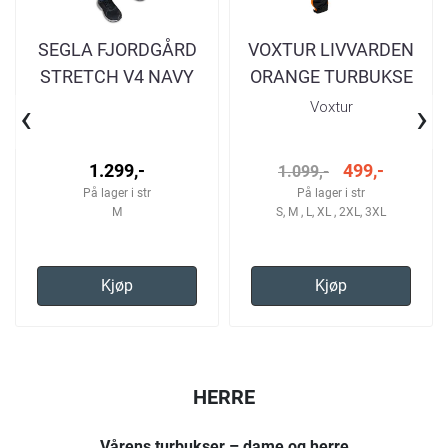
SEGLA FJORDGÅRD
VOXTUR LIVVARDEN
STRETCH V4 NAVY
ORANGE TURBUKSE
YELLOW TURBUKSE
HERRE
‹
›
Voxtur
HERRE
1.299,-
499,-
1.099,-
På lager i str
På lager i str
M
S, M , L, XL , 2XL, 3XL
Kjøp
Kjøp
HERRE
Vårens turbukser – dame og herre