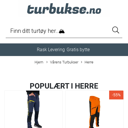
Rask Levering
Gratis bytte
Hjem
Vårens Turbukser
Herre
POPULÆRT I
HERRE
-55%