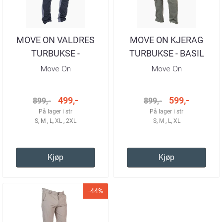
MOVE ON VALDRES
MOVE ON KJERAG
TURBUKSE -
TURBUKSE - BASIL
STONE/MIDNIGHT
HERRE
Move On
Move On
HERRE
499,-
599,-
899,-
899,-
På lager i str
På lager i str
S, M , L, XL , 2XL
S, M , L, XL
Kjøp
Kjøp
-44%