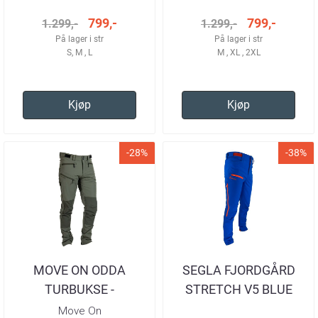
799,-
799,-
1.299,-
1.299,-
På lager i str
På lager i str
S, M , L
M , XL , 2XL
Kjøp
Kjøp
-28%
-38%
MOVE ON ODDA
SEGLA FJORDGÅRD
TURBUKSE -
STRETCH V5 BLUE
BEETLE/DEEP DEPTHS
ORANGE TURBUKSE
Move On