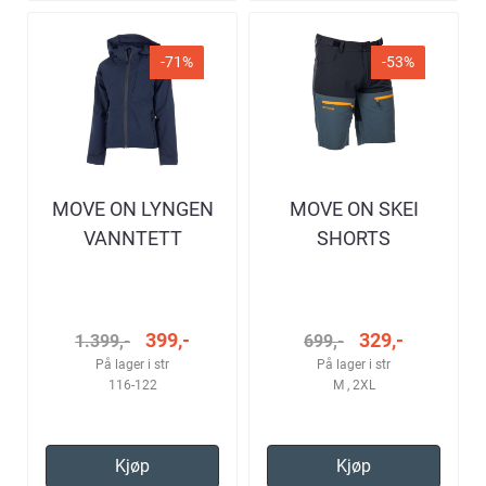
-71%
-53%
MOVE ON LYNGEN
MOVE ON SKEI
VANNTETT
SHORTS
TURJAKKE MARINE
GRANITT/IRON
BLUE/MANGO
HERRE
399,-
329,-
1.399,-
699,-
På lager i str
På lager i str
116-122
M , 2XL
Kjøp
Kjøp