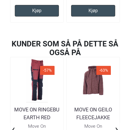
Kjøp
Kjøp
KUNDER SOM SÅ PÅ DETTE SÅ
OGSÅ PÅ
-57%
-63%
MOVE ON RINGEBU
MOVE ON GEILO
EARTH RED
FLEECEJAKKE
TURBUKSE BARN
ROSE TAUPE BARN
‹
›
Move On
Move On