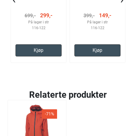
299,-
149,-
699,-
399,-
På lager i str
På lager i str
116-122
116-122
Kjøp
Kjøp
Relaterte produkter
-71%