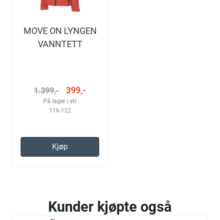
MOVE ON LYNGEN
VANNTETT
TURJAKKE POPPY
RED BARN
399,-
1.399,-
På lager i str
116-122
Kjøp
Kunder kjøpte også