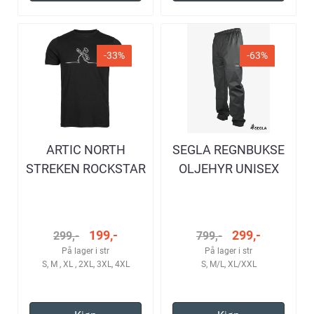
-33%
-63%
ARTIC NORTH
SEGLA REGNBUKSE
STREKEN ROCKSTAR
OLJEHYR UNISEX
BLACK T-SKJORTE
HERRE
199,-
299,-
299,-
799,-
På lager i str
På lager i str
S, M , XL , 2XL, 3XL, 4XL
S, M/L, XL/XXL