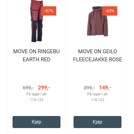
-57%
-63%
MOVE ON RINGEBU
MOVE ON GEILO
EARTH RED
FLEECEJAKKE ROSE
TURBUKSE BARN
TAUPE BARN
299,-
149,-
699,-
399,-
På lager i str
På lager i str
116-122
116-122
Kjøp
Kjøp