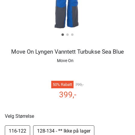
Move On Lyngen Vanntett Turbukse Sea Blue
Move On
50% Rabatt
799,-
399,-
Velg Størrelse
116-122
128-134 - ** Ikke på lager