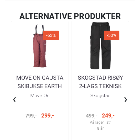
ALTERNATIVE PRODUKTER
-63%
-50%
MOVE ON GAUSTA
SKOGSTAD RISØY
SKIBUKSE EARTH
2-LAGS TEKNISK
G
RED
REGNBUKSE SORT
V
‹
›
Move On
Skogstad
JUNIOR
T
299,-
249,-
799,-
499,-
På lager i str
8 år