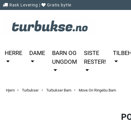
Rask Levering
|
Gratis bytte
HERRE
DAME
BARN OG
SISTE
TILBE
UNGDOM
RESTER!
Hjem
Turbukser
Turbukser Barn
Move On Ringebu Barn
P