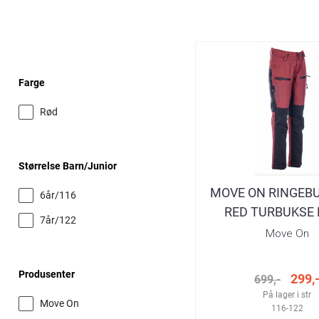
Farge
Rød
Størrelse Barn/junior
MOVE ON RINGEB
6år/116
RED TURBUKSE
7år/122
Move On
Produsenter
299,
699,-
På lager i str
Move On
116-122