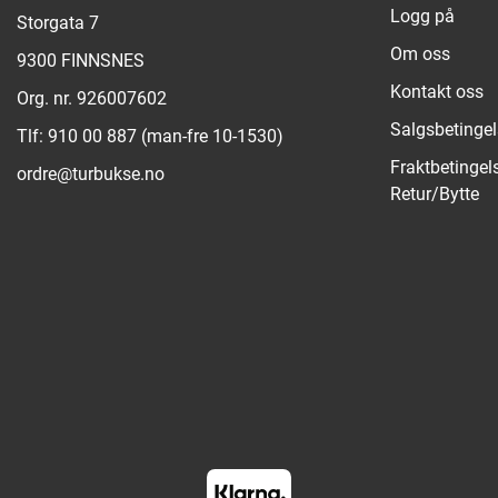
Logg på
Storgata 7
Om oss
9300 FINNSNES
Kontakt oss
Org. nr. 926007602
Salgsbetingel
Tlf:
910 00 887 (man-fre 10-1530)
Fraktbetingel
ordre@turbukse.no
Retur/Bytte