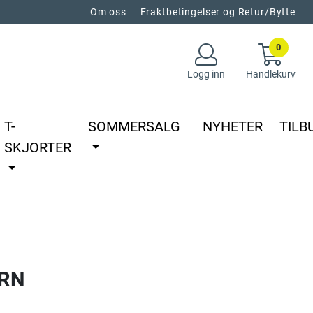
Om oss
Fraktbetingelser og Retur/Bytte
0
Logg inn
Handlekurv
T-
SOMMERSALG
NYHETER
TILB
SKJORTER
ARN