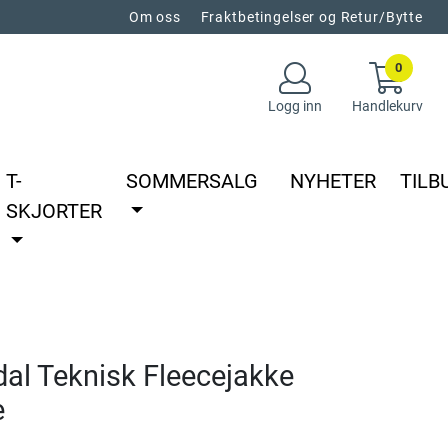
Om oss
Fraktbetingelser og Retur/Bytte
0
Logg inn
Handlekurv
T-
SOMMERSALG
NYHETER
TILB
SKJORTER
al Teknisk Fleecejakke
e