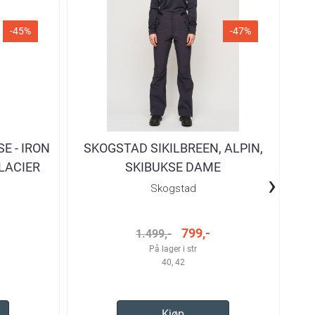
-45%
-47%
E - IRON
SKOGSTAD SIKILBREEN, ALPIN,
LACIER
SKIBUKSE DAME
›
Skogstad
799,-
1.499,-
På lager i str
40, 42
Kjøp