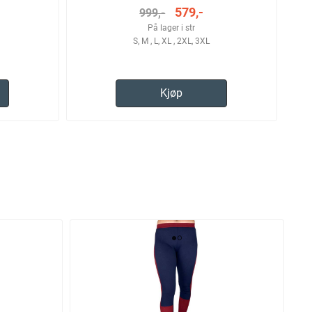
579,-
999,-
På lager i str
S, M , L, XL , 2XL, 3XL
Kjøp