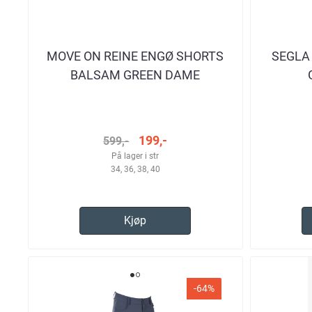
MOVE ON REINE ENGØ SHORTS
SEGLA
BALSAM GREEN DAME
199,-
599,-
På lager i str
34, 36, 38, 40
Kjøp
-64%