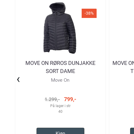
-38%
MOVE ON RØROS DUNJAKKE
MOVE ON
SORT DAME
T
‹
Move On
799,-
1.299,-
På lager i str
40
Kjøp