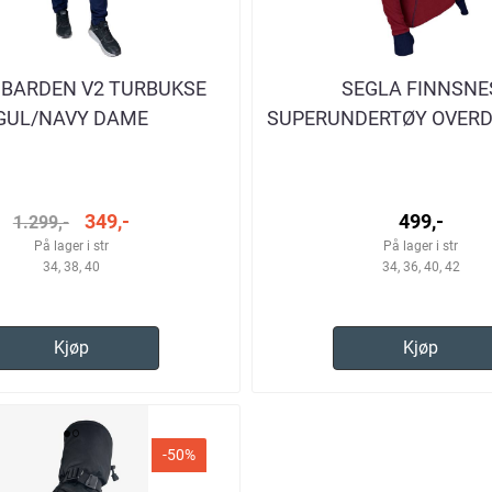
 BARDEN V2 TURBUKSE
SEGLA FINNSNE
GUL/NAVY DAME
SUPERUNDERTØY OVERD
349,-
499,-
1.299,-
På lager i str
På lager i str
34, 38, 40
34, 36, 40, 42
Kjøp
Kjøp
-50%