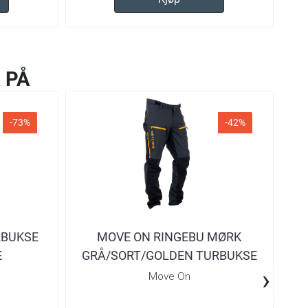
 PÅ
-73%
-42%
RBUKSE
MOVE ON RINGEBU MØRK
E
GRÅ/SORT/GOLDEN TURBUKSE
›
HERRE
Move On