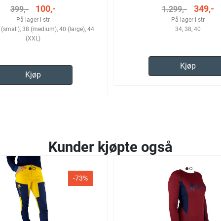
100,-
349,-
399,-
1.299,-
På lager i str
På lager i str
6 (small), 38 (medium), 40 (large), 44
34, 38, 40
(XXL)
Kjøp
Kjøp
Kunder kjøpte også
-73%