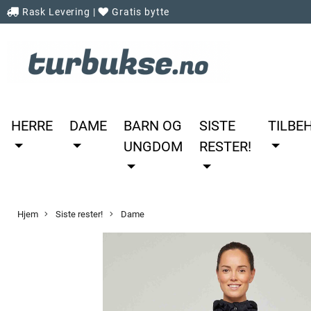
Rask Levering
|
Gratis bytte
HERRE
DAME
BARN OG
SISTE
TILBE
UNGDOM
RESTER!
Hjem
Siste rester!
Dame