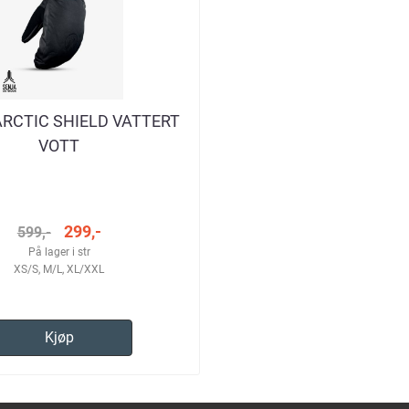
ARCTIC SHIELD VATTERT
VOTT
299,-
599,-
På lager i str
XS/S, M/L, XL/XXL
Kjøp