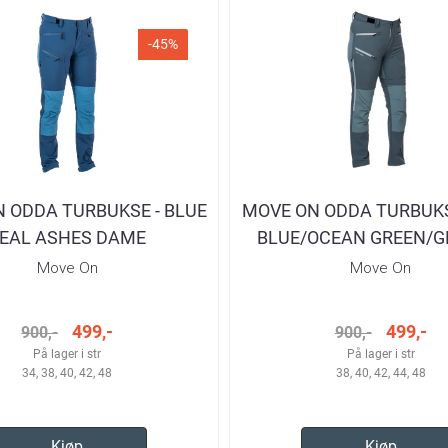
-45%
 ODDA TURBUKSE - BLUE
MOVE ON ODDA TURBUKS
EAL ASHES DAME
BLUE/OCEAN GREEN/G
DAME
Move On
Move On
499,-
499,-
900,-
900,-
På lager i str
På lager i str
34, 38, 40, 42, 48
38, 40, 42, 44, 48
Kjøp
Kjøp