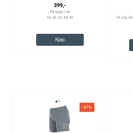
399,-
På lager i str
34, 36, 42, 44, 46
34 (xs), 3
Kjøp
-67%