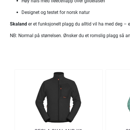
Høy hals med fleeceflapp over glidelåsen
Designet og testet for norsk natur
Skaland
er et funksjonelt plagg du alltid vil ha med deg – e
NB: Normal på størrelsen. Ønsker du et romslig plagg så an