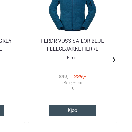
GREY
FERDR VOSS SAILOR BLUE
SE
E
FLEECEJAKKE HERRE
D
›
Ferdr
229,-
899,-
På lager i str
S
Kjøp