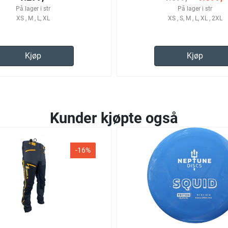
På lager i str
På lager i str
XS , M , L, XL
XS , S, M , L, XL , 2XL
Kjøp
Kjøp
Kunder kjøpte også
-16%