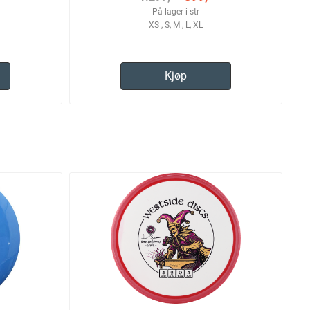
På lager i str
XS , S, M , L, XL
Kjøp