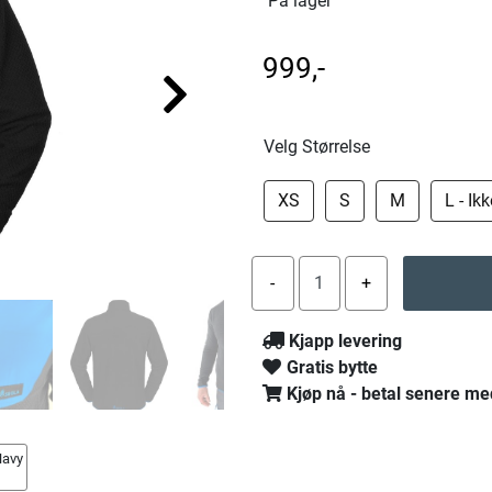
På lager
999,-
Velg Størrelse
XS
S
M
L - Ik
Kjapp levering
Gratis bytte
Kjøp nå - betal senere me
Navy