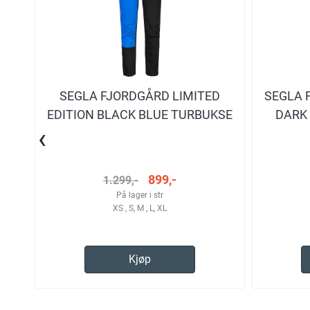
SEGLA FJORDGÅRD LIMITED
SEGLA 
EDITION BLACK BLUE TURBUKSE
DARK
‹
HERRE
899,-
1.299,-
På lager i str
XS , S, M , L, XL
Kjøp