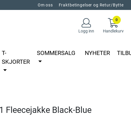
Om oss
Fraktbetingelser og Retur/Bytte
0
Logg inn
Handlekurv
T-
SOMMERSALG
NYHETER
TILB
SKJORTER
1 Fleecejakke Black-Blue