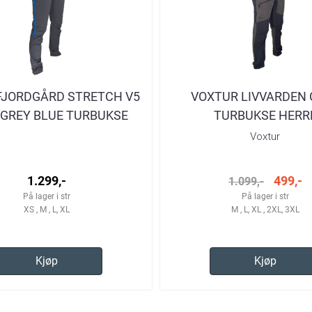
FJORDGÅRD STRETCH V5
VOXTUR LIVVARDEN 
 GREY BLUE TURBUKSE
TURBUKSE HERR
HERRE
Voxtur
1.299,-
499,-
1.099,-
På lager i str
På lager i str
XS , M , L, XL
M , L, XL , 2XL, 3XL
Kjøp
Kjøp