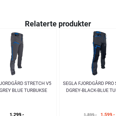
Relaterte produkter
FJORDGÅRD STRETCH V5
SEGLA FJORDGÅRD PRO
GREY BLUE TURBUKSE
DGREY-BLACK-BLUE T
HERRE
HERRE
1.299,-
1.599,-
1.899,-