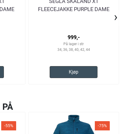
X1
SEGLA SKALAND X1
 DAME
FLEECEJAKKE PURPLE DAME
›
999,-
På lager i str
34, 36, 38, 40, 42, 44
Kjøp
 PÅ
-55%
-75%