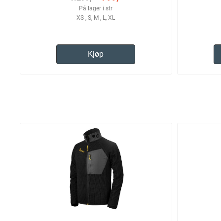
På lager i str
XS , S, M , L, XL
Kjøp