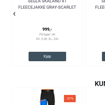
SEGLA SKALAND X1
S
FLEECEJAKKE GRAY-SCARLET
FLEE
‹
999,-
På lager i str
XS , S, M , XL , 2XL
Kjøp
KU
-31%