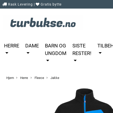
Rask Levering
|
Gratis bytte
HERRE
DAME
BARN OG
SISTE
TILBE
UNGDOM
RESTER!
Hjem
Herre
Fleece
Jakke