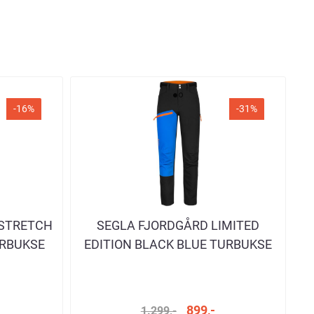
-16%
-31%
 STRETCH
SEGLA FJORDGÅRD LIMITED
URBUKSE
EDITION BLACK BLUE TURBUKSE
HERRE
899,-
1.299,-