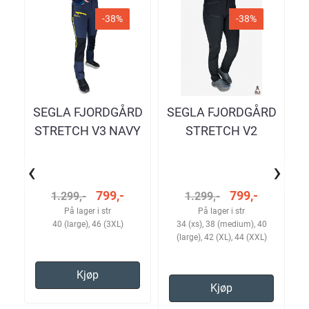
-38%
-38%
SEGLA FJORDGÅRD
SEGLA FJORDGÅRD
S
STRETCH V3 NAVY
STRETCH V2
YELLOW TURBUKSE
OBSIDIAN
‹
›
DAME
TURBUKSE DAME
799,-
799,-
1.299,-
1.299,-
På lager i str
På lager i str
40 (large), 46 (3XL)
34 (xs), 38 (medium), 40
(large), 42 (XL), 44 (XXL)
Kjøp
Kjøp