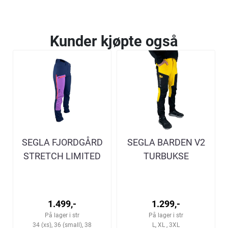
Kunder kjøpte også
SEGLA FJORDGÅRD
SEGLA BARDEN V2
STRETCH LIMITED
TURBUKSE
EDITION NAVY-
GUL/SORT HERRE
PURPLE TURBUKSE
DAME
1.499,-
1.299,-
På lager i str
På lager i str
34 (xs), 36 (small), 38
L, XL , 3XL