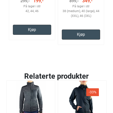
199,-
349,-
299,-
899,-
På lager i str
På lager i str
42, 44, 46
38 (medium), 40 (large), 44
(XXL), 46 (3XL)
Kjøp
Kjøp
Relaterte produkter
-33%