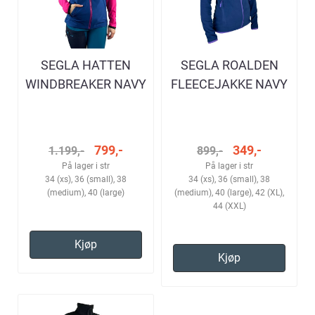
SEGLA HATTEN
SEGLA ROALDEN
WINDBREAKER NAVY
FLEECEJAKKE NAVY
DAME
DAME
799,-
349,-
1.199,-
899,-
På lager i str
På lager i str
34 (xs), 36 (small), 38
34 (xs), 36 (small), 38
(medium), 40 (large)
(medium), 40 (large), 42 (XL),
44 (XXL)
Kjøp
Kjøp