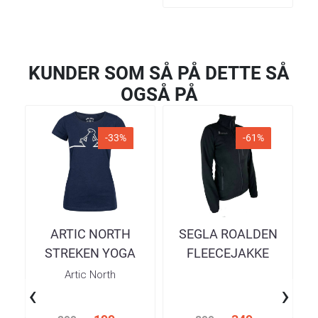
KUNDER SOM SÅ PÅ DETTE SÅ
OGSÅ PÅ
-33%
-61%
ARTIC NORTH
SEGLA ROALDEN
STREKEN YOGA
FLEECEJAKKE
NAVY T-SKJORTE
BLACK DAME
Artic North
‹
›
DAME