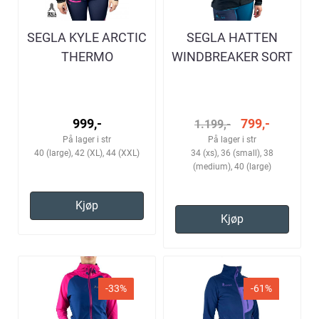
SEGLA KYLE ARCTIC
SEGLA HATTEN
THERMO
WINDBREAKER SORT
FLEECEJAKKE
DAME
SORT/GRÅ DAME
999,-
799,-
1.199,-
På lager i str
På lager i str
40 (large), 42 (XL), 44 (XXL)
34 (xs), 36 (small), 38
(medium), 40 (large)
Kjøp
Kjøp
-33%
-61%