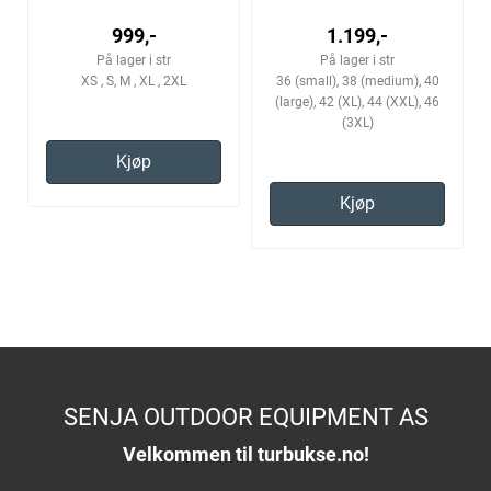
999,-
1.199,-
På lager i str
På lager i str
XS , S, M , XL , 2XL
36 (small), 38 (medium), 40
(large), 42 (XL), 44 (XXL), 46
(3XL)
Kjøp
Kjøp
SENJA OUTDOOR EQUIPMENT AS
Velkommen til turbukse.no!