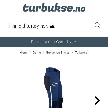
Rask Levering
Gratis bytte
Hjem
Dame
Bukser og Shorts
Turbukser