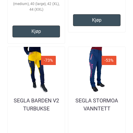
(medium), 40 (large), 42 (XL),
44 (XXL)
Kjøp
Kjøp
-73%
-53%
SEGLA BARDEN V2
SEGLA STORMOA
TURBUKSE
VANNTETT
GUL/NAVY DAME
TURBUKSE