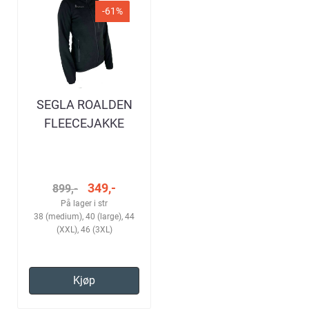
-61%
SEGLA ROALDEN
FLEECEJAKKE
BLACK DAME
349,-
899,-
På lager i str
38 (medium), 40 (large), 44
(XXL), 46 (3XL)
Kjøp