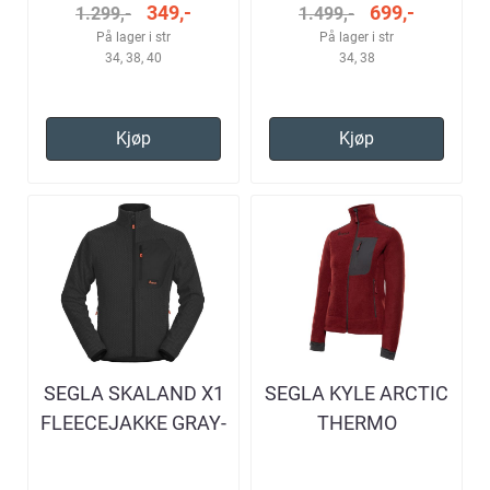
349,-
699,-
1.299,-
1.499,-
På lager i str
På lager i str
34, 38, 40
34, 38
Kjøp
Kjøp
SEGLA SKALAND X1
SEGLA KYLE ARCTIC
FLEECEJAKKE GRAY-
THERMO
SCARLET
FLEECEJAKKE V2
VINRØD DAME