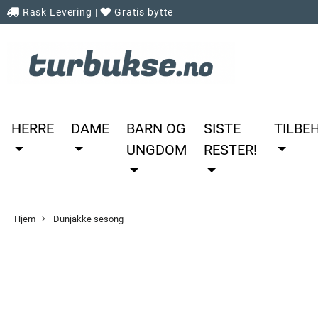
Rask Levering
|
Gratis bytte
HERRE
DAME
BARN OG
SISTE
TILBE
UNGDOM
RESTER!
Hjem
Dunjakke sesong