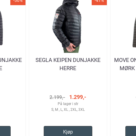
-30%
-41%
UNJAKKE
SEGLA KEIPEN DUNJAKKE
MOVE O
E
HERRE
MØRK 
-
1.299,-
2.199,-
På lager i str
S, M , L, XL , 2XL, 3XL
Kjøp