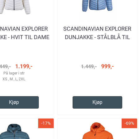
NAVIAN EXPLORER
SCANDINAVIAN EXPLORER
E - HVIT TIL DAME
DUNJAKKE - STÅLBLÅ TIL
DAME
1.199,-
999,-
449,-
1.449,-
På lager i str
XS , M , L, 2XL
Kjøp
Kjøp
-17%
-69%