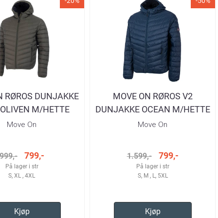
-20%
-50%
N RØROS DUNJAKKE
MOVE ON RØROS V2
OLIVEN M/HETTE
DUNJAKKE OCEAN M/HETTE
HERRE
HERRE
Move On
Move On
799,-
799,-
999,-
1.599,-
På lager i str
På lager i str
S, XL , 4XL
S, M , L, 5XL
Kjøp
Kjøp