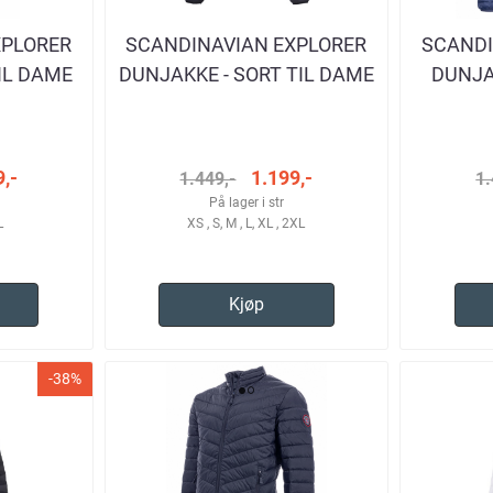
XPLORER
SCANDINAVIAN EXPLORER
SCANDI
IL DAME
DUNJAKKE - SORT TIL DAME
DUNJA
,-
1.199,-
1.449,-
1.
På lager i str
L
XS , S, M , L, XL , 2XL
Kjøp
-38%