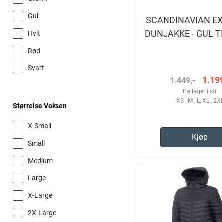
Gul
SCANDINAVIAN E
DUNJAKKE - GUL T
Hvit
Rød
Svart
1.199
1.449,-
På lager i str
XS , M , L, XL , 2X
Størrelse Voksen
X-Small
Kjøp
Small
Medium
Large
X-Large
2X-Large