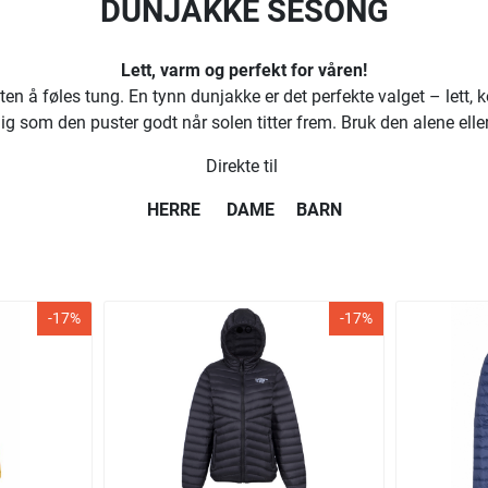
DUNJAKKE SESONG
Lett, varm og perfekt for våren!
en å føles tung. En tynn dunjakke er det perfekte valget – lett,
 som den puster godt når solen titter frem. Bruk den alene eller 
Direkte til
HERRE
DAME
BARN
-17%
-17%