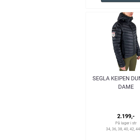
SEGLA KEIPEN D
DAME
2.199,-
På lager i str
34, 36, 38, 40, 42, 44