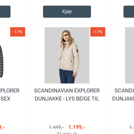
Kjøp
-17%
-17%
XPLORER
SCANDINAVIAN EXPLORER
SCANDI
ISEX
DUNJAKKE - LYS BEIGE TIL
DUNJAKK
Å
DAME
,-
1.199,-
1.449,-
1.
På lager i str