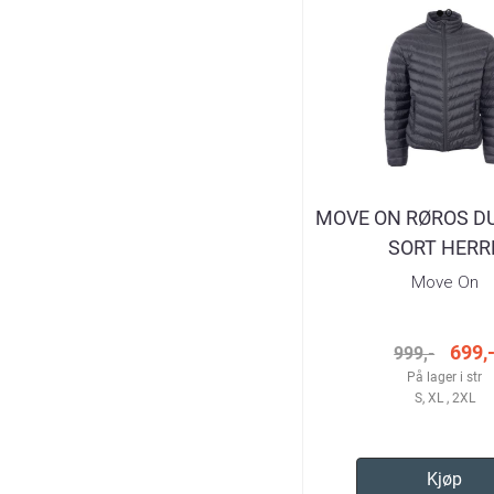
MOVE ON RØROS D
SORT HERR
Move On
699,
999,-
På lager i str
S, XL , 2XL
Kjøp