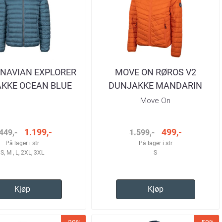
NAVIAN EXPLORER
MOVE ON RØROS V2
KKE OCEAN BLUE
DUNJAKKE MANDARIN
HERRE
M/HETTE HERRE
Move On
1.199,-
499,-
449,-
1.599,-
På lager i str
På lager i str
S, M , L, 2XL, 3XL
S
Kjøp
Kjøp