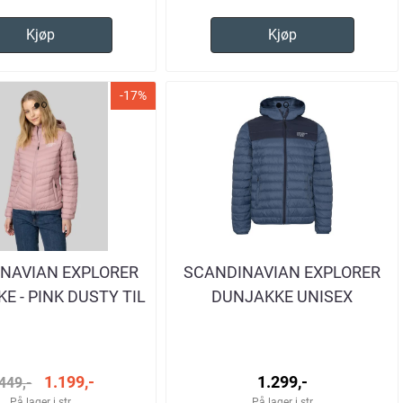
Kjøp
Kjøp
-17%
NAVIAN EXPLORER
SCANDINAVIAN EXPLORER
E - PINK DUSTY TIL
DUNJAKKE UNISEX
DAME
BLÅ/MARINE
1.199,-
1.299,-
449,-
På lager i str
På lager i str