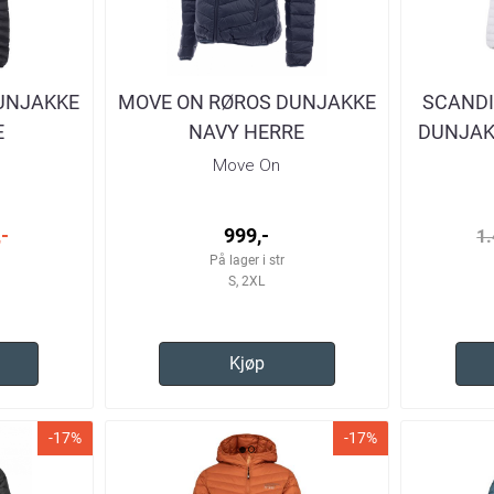
UNJAKKE
MOVE ON RØROS DUNJAKKE
SCANDI
E
NAVY HERRE
DUNJAKK
Move On
-
999,-
1.
På lager i str
S, 2XL
Kjøp
-17%
-17%