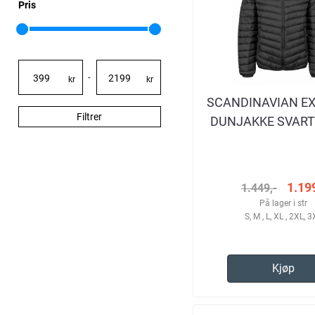
Pris
-
kr
kr
SCANDINAVIAN E
Filtrer
DUNJAKKE SVART
1.199
1.449,-
På lager i str
S, M , L, XL , 2XL, 
Kjøp