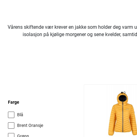
Vårens skiftende vær krever en jakke som holder deg varm ut
isolasjon på kjølige morgener og sene kvelder, samtidig
Farge
Blå
Brent Oransje
Grønn