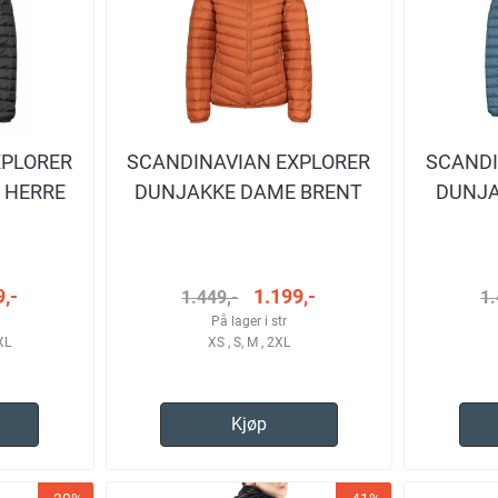
XPLORER
SCANDINAVIAN EXPLORER
SCANDI
 HERRE
DUNJAKKE DAME BRENT
DUNJA
ORANSJE
,-
1.199,-
1.449,-
1.
På lager i str
3XL
XS , S, M , 2XL
Kjøp