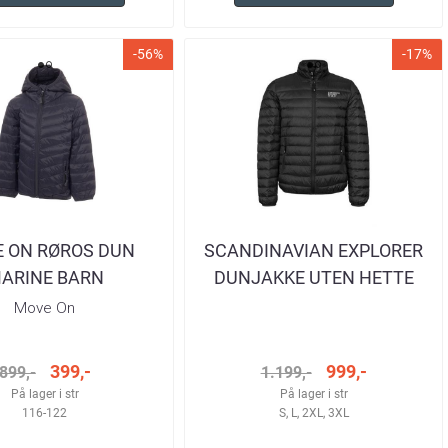
-56%
-17%
 ON RØROS DUN
SCANDINAVIAN EXPLORER
ARINE BARN
DUNJAKKE UTEN HETTE
SORT HERRE
Move On
399,-
999,-
899,-
1.199,-
På lager i str
På lager i str
116-122
S, L, 2XL, 3XL