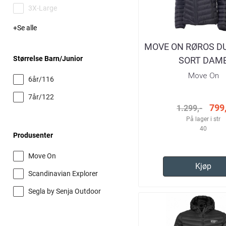
3X-Large
Se alle
MOVE ON RØROS D
Størrelse Barn/junior
SORT DAM
Move On
6år/116
7år/122
799,
1.299,-
På lager i str
40
Produsenter
Move On
Kjøp
Scandinavian Explorer
Segla by Senja Outdoor