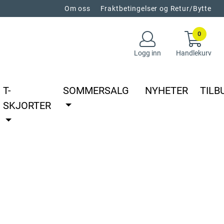
Om oss
Fraktbetingelser og Retur/Bytte
0
Logg inn
Handlekurv
T-
SOMMERSALG
NYHETER
TILB
SKJORTER