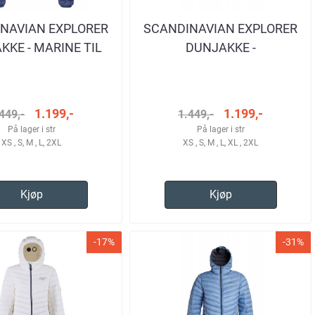
NAVIAN EXPLORER
SCANDINAVIAN EXPLORER
KKE - MARINE TIL
DUNJAKKE -
DAME
BRINGEBÆRRØD TIL DAME
1.199,-
1.199,-
449,-
1.449,-
På lager i str
På lager i str
XS , S, M , L, 2XL
XS , S, M , L, XL , 2XL
Kjøp
Kjøp
-17%
-31%