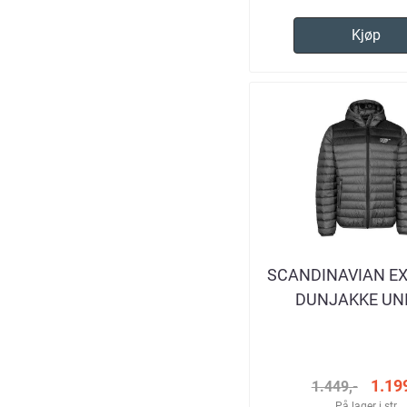
Kjøp
SCANDINAVIAN E
DUNJAKKE UN
SVART/GR
1.199
1.449,-
På lager i str