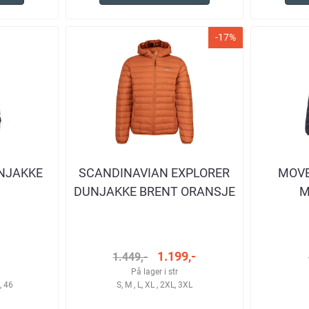
-17%
UNJAKKE
SCANDINAVIAN EXPLORER
MOVE
DUNJAKKE BRENT ORANSJE
M
HERRE
1.199,-
1.449,-
På lager i str
, 46
S, M , L, XL , 2XL, 3XL